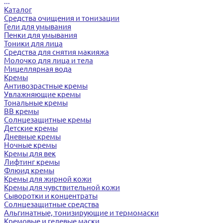
...
Каталог
Средства очищения и тонизации
Гели для умывания
Пенки для умывания
Тоники для лица
Средства для снятия макияжа
Молочко для лица и тела
Мицеллярная вода
Кремы
Антивозрастные кремы
Увлажняющие кремы
Тональные кремы
BB кремы
Солнцезащитные кремы
Детские кремы
Дневные кремы
Ночные кремы
Кремы для век
Лифтинг кремы
Флюид кремы
Кремы для жирной кожи
Кремы для чувствительной кожи
Сыворотки и концентраты
Солнцезащитные средства
Альгинатные, тонизирующие и термомаски
Кремовые и гелевые маски