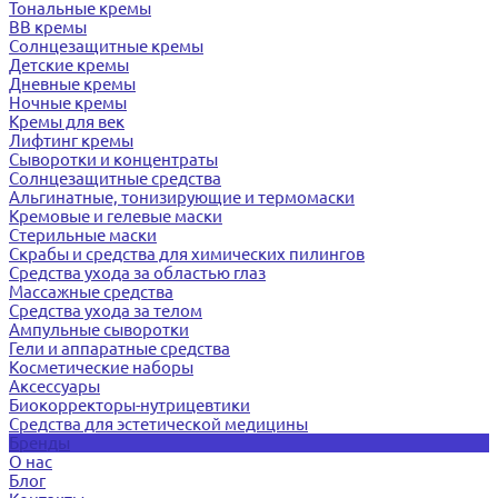
Тональные кремы
BB кремы
Солнцезащитные кремы
Детские кремы
Дневные кремы
Ночные кремы
Кремы для век
Лифтинг кремы
Сыворотки и концентраты
Солнцезащитные средства
Альгинатные, тонизирующие и термомаски
Кремовые и гелевые маски
Стерильные маски
Скрабы и средства для химических пилингов
Средства ухода за областью глаз
Массажные средства
Средства ухода за телом
Ампульные сыворотки
Гели и аппаратные средства
Косметические наборы
Аксессуары
Биокорректоры-нутрицевтики
Средства для эстетической медицины
Бренды
О нас
Блог