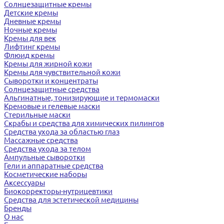
Солнцезащитные кремы
Детские кремы
Дневные кремы
Ночные кремы
Кремы для век
Лифтинг кремы
Флюид кремы
Кремы для жирной кожи
Кремы для чувствительной кожи
Сыворотки и концентраты
Солнцезащитные средства
Альгинатные, тонизирующие и термомаски
Кремовые и гелевые маски
Стерильные маски
Скрабы и средства для химических пилингов
Средства ухода за областью глаз
Массажные средства
Средства ухода за телом
Ампульные сыворотки
Гели и аппаратные средства
Косметические наборы
Аксессуары
Биокорректоры-нутрицевтики
Средства для эстетической медицины
Бренды
О нас