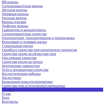
BB кремы
Солнцезащитные кремы
Детские кремы
Дневные кремы
Ночные кремы
Кремы для век
Лифтинг кремы
Сыворотки и концентраты
Солнцезащитные средства
Альгинатные, тонизирующие и термомаски
Кремовые и гелевые маски
Стерильные маски
Скрабы и средства для химических пилингов
Средства ухода за областью глаз
Массажные средства
Средства ухода за телом
Ампульные сыворотки
Гели и аппаратные средства
Косметические наборы
Аксессуары
Биокорректоры-нутрицевтики
Средства для эстетической медицины
Бренды
О нас
Блог
Контакты