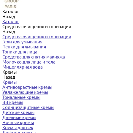
Каталог
Назад
Каталог
Средства очищения и тонизации
Назад
Средства очищения и тонизации
Гели для умывания
Пенки для умывания
Тоники для лица
Средства для снятия макияжа
Молочко для лица и тела
Мицеллярная вода
Кремы
Назад
Кремы
Антивозрастные кремы
Увлажняющие кремы
Тональные кремы
BB кремы
Солнцезащитные кремы
Детские кремы
Дневные кремы
Ночные кремы
Кремы для век
Лифтинг кремы