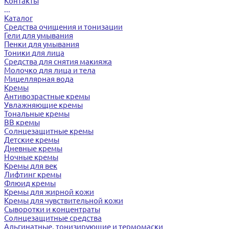
Контакты
...
Каталог
Средства очищения и тонизации
Гели для умывания
Пенки для умывания
Тоники для лица
Средства для снятия макияжа
Молочко для лица и тела
Мицеллярная вода
Кремы
Антивозрастные кремы
Увлажняющие кремы
Тональные кремы
BB кремы
Солнцезащитные кремы
Детские кремы
Дневные кремы
Ночные кремы
Кремы для век
Лифтинг кремы
Флюид кремы
Кремы для жирной кожи
Кремы для чувствительной кожи
Сыворотки и концентраты
Солнцезащитные средства
Альгинатные, тонизирующие и термомаски