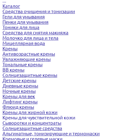
...
Каталог
Средства очищения и тонизации
Гели для умывания
Пенки для умывания
Тоники для лица
Средства для снятия макияжа
Молочко для лица и тела
Мицеллярная вода
Кремы
Антивозрастные кремы
Увлажняющие кремы
Тональные кремы
BB кремы
Солнцезащитные кремы
Детские кремы
Дневные кремы
Ночные кремы
Кремы для век
Лифтинг кремы
Флюид кремы
Кремы для жирной кожи
Кремы для чувствительной кожи
Сыворотки и концентраты
Солнцезащитные средства
Альгинатные, тонизирующие и термомаски
Кремовые и гелевые маски