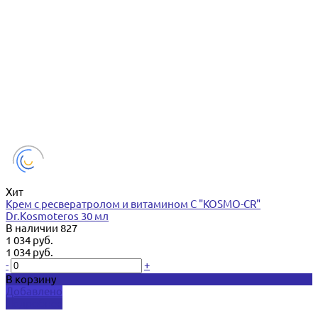
Хит
Крем с ресвератролом и витамином C "KOSMO-CR"
Dr.Kosmoteros 30 мл
В наличии
827
1 034 руб.
1 034 руб.
-
+
В корзину
Добавлено
Подробнее