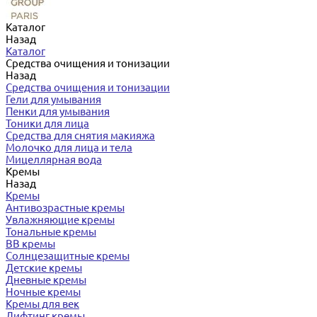
Каталог
Назад
Каталог
Средства очищения и тонизации
Назад
Средства очищения и тонизации
Гели для умывания
Пенки для умывания
Тоники для лица
Средства для снятия макияжа
Молочко для лица и тела
Мицеллярная вода
Кремы
Назад
Кремы
Антивозрастные кремы
Увлажняющие кремы
Тональные кремы
BB кремы
Солнцезащитные кремы
Детские кремы
Дневные кремы
Ночные кремы
Кремы для век
Лифтинг кремы