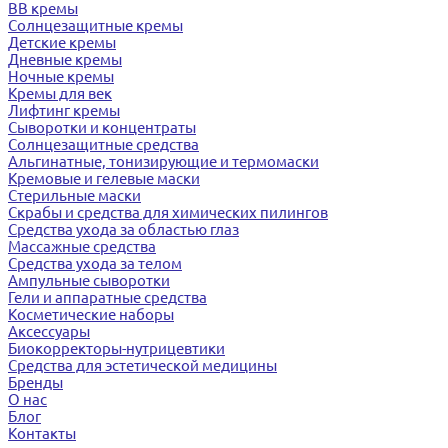
BB кремы
Солнцезащитные кремы
Детские кремы
Дневные кремы
Ночные кремы
Кремы для век
Лифтинг кремы
Сыворотки и концентраты
Солнцезащитные средства
Альгинатные, тонизирующие и термомаски
Кремовые и гелевые маски
Стерильные маски
Скрабы и средства для химических пилингов
Средства ухода за областью глаз
Массажные средства
Средства ухода за телом
Ампульные сыворотки
Гели и аппаратные средства
Косметические наборы
Аксессуары
Биокорректоры-нутрицевтики
Средства для эстетической медицины
Бренды
О нас
Блог
Контакты