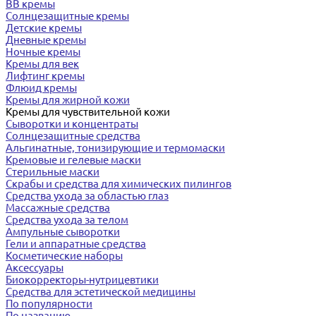
BB кремы
Солнцезащитные кремы
Детские кремы
Дневные кремы
Ночные кремы
Кремы для век
Лифтинг кремы
Флюид кремы
Кремы для жирной кожи
Кремы для чувствительной кожи
Сыворотки и концентраты
Солнцезащитные средства
Альгинатные, тонизирующие и термомаски
Кремовые и гелевые маски
Стерильные маски
Скрабы и средства для химических пилингов
Средства ухода за областью глаз
Массажные средства
Средства ухода за телом
Ампульные сыворотки
Гели и аппаратные средства
Косметические наборы
Аксессуары
Биокорректоры-нутрицевтики
Средства для эстетической медицины
По популярности
По названию