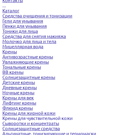
Контакты
...
Каталог
Средства очищения и тонизации
Гели для умывания
Пенки для умывания
Тоники для лица
Средства для снятия макияжа
Молочко для лица и тела
Мицеллярная вода
Кремы
Антивозрастные кремы
Увлажняющие кремы
Тональные кремы
BB кремы
Солнцезащитные кремы
Детские кремы
Дневные кремы
Ночные кремы
Кремы для век
Лифтинг кремы
Флюид кремы
Кремы для жирной кожи
Кремы для чувствительной кожи
Сыворотки и концентраты
Солнцезащитные средства
Альгинатные, тонизирующие и термомаски