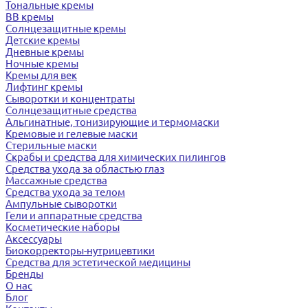
Тональные кремы
BB кремы
Солнцезащитные кремы
Детские кремы
Дневные кремы
Ночные кремы
Кремы для век
Лифтинг кремы
Сыворотки и концентраты
Солнцезащитные средства
Альгинатные, тонизирующие и термомаски
Кремовые и гелевые маски
Стерильные маски
Скрабы и средства для химических пилингов
Средства ухода за областью глаз
Массажные средства
Средства ухода за телом
Ампульные сыворотки
Гели и аппаратные средства
Косметические наборы
Аксессуары
Биокорректоры-нутрицевтики
Средства для эстетической медицины
Бренды
О нас
Блог