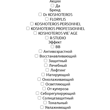
Акции
Да
Бренд
Dr KOSMOTEROS
FLORYLIS
KOSMOTEROS PERSONNEL
KOSMOTEROS PROFESSIONNEL
KOSMOTEROS VIE`AGE
R-STUDIO
Эффект
BB
Антивозрастной
Восстанавливающий
Защитный
Лечебный
Лифтинг
Матирующий
Омолаживающий
Осветляющий
От купероза
Себорегулирующий
Солнцезащитный
Тональный
Увлажняющий