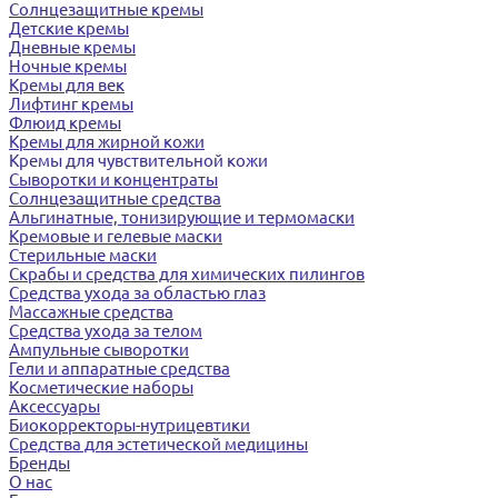
Солнцезащитные кремы
Детские кремы
Дневные кремы
Ночные кремы
Кремы для век
Лифтинг кремы
Флюид кремы
Кремы для жирной кожи
Кремы для чувствительной кожи
Сыворотки и концентраты
Солнцезащитные средства
Альгинатные, тонизирующие и термомаски
Кремовые и гелевые маски
Стерильные маски
Скрабы и средства для химических пилингов
Средства ухода за областью глаз
Массажные средства
Средства ухода за телом
Ампульные сыворотки
Гели и аппаратные средства
Косметические наборы
Аксессуары
Биокорректоры-нутрицевтики
Средства для эстетической медицины
Бренды
О нас