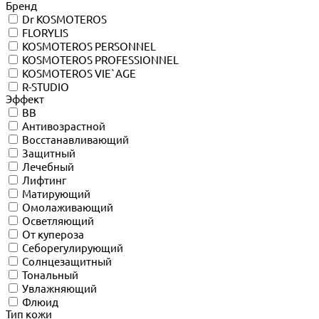
Бренд
Dr KOSMOTEROS
FLORYLIS
KOSMOTEROS PERSONNEL
KOSMOTEROS PROFESSIONNEL
KOSMOTEROS VIE`AGE
R-STUDIO
Эффект
BB
Антивозрастной
Восстанавливающий
Защитный
Лечебный
Лифтинг
Матирующий
Омолаживающий
Осветляющий
От купероза
Себорегулирующий
Солнцезащитный
Тональный
Увлажняющий
Флюид
Тип кожи