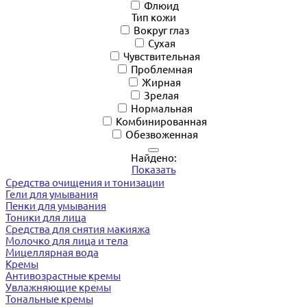
Флюид
Тип кожи
Вокруг глаз
Сухая
Чувствительная
Проблемная
Жирная
Зрелая
Нормальная
Комбинированная
Обезвоженная
Найдено:
Показать
Средства очищения и тонизации
Гели для умывания
Пенки для умывания
Тоники для лица
Средства для снятия макияжа
Молочко для лица и тела
Мицеллярная вода
Кремы
Антивозрастные кремы
Увлажняющие кремы
Тональные кремы