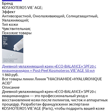
Бренд
KOSMOTEROS VIE`AGE;
Эффект
Антивозрастной, Омолаживающий, Солнцезащитный,
Увлажняющий;
Тип кожи
Чувствительная;
Похожие товары
Дневной увлажняющий крем «ECO-BALANCE» SPF20 с
ниацинамидом + Post-Peel Kosmoteros VIE’AGE 50 мл
1 860 руб.
Все товары линии Линия "NIACINAMIDE+HYALURONIQUE
ACID"
Описание
Дневной увлажняющий крем «ECO-BALANCE» SPF20 с
ниацинамидом — это профессиональный уход и
восстановление кожи после пилингов, чисток и аппаратных
процедур. Разработан французскими экспертами
KOSMOTEROS VIE’AGE (Paris), чтобы подарить вашей коже