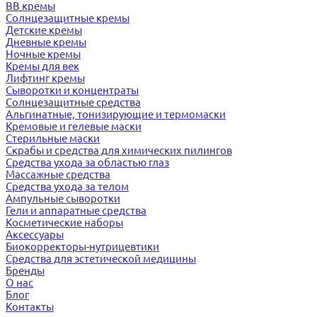
BB кремы
Солнцезащитные кремы
Детские кремы
Дневные кремы
Ночные кремы
Кремы для век
Лифтинг кремы
Сыворотки и концентраты
Солнцезащитные средства
Альгинатные, тонизирующие и термомаски
Кремовые и гелевые маски
Стерильные маски
Скрабы и средства для химических пилингов
Средства ухода за областью глаз
Массажные средства
Средства ухода за телом
Ампульные сыворотки
Гели и аппаратные средства
Косметические наборы
Аксессуары
Биокорректоры-нутрицевтики
Средства для эстетической медицины
Бренды
О нас
Блог
Контакты