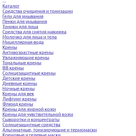
...
Каталог
Средства очищения и тонизации
Гели для умывания
Пенки для умывания
Тоники для лица
Средства для снятия макияжа
Молочко для лица и тела
Мицеллярная вода
Кремы
Антивозрастные кремы
Увлажняющие кремы
Тональные кремы
BB кремы
Солнцезащитные кремы
Детские кремы
Дневные кремы
Ночные кремы
Кремы для век
Лифтинг кремы
Флюид кремы
Кремы для жирной кожи
Кремы для чувствительной кожи
Сыворотки и концентраты
Солнцезащитные средства
Альгинатные, тонизирующие и термомаски
Кремовые и гелевые маски