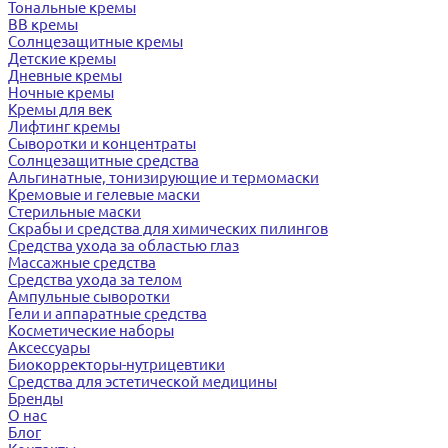
Тональные кремы
BB кремы
Солнцезащитные кремы
Детские кремы
Дневные кремы
Ночные кремы
Кремы для век
Лифтинг кремы
Сыворотки и концентраты
Солнцезащитные средства
Альгинатные, тонизирующие и термомаски
Кремовые и гелевые маски
Стерильные маски
Скрабы и средства для химических пилингов
Средства ухода за областью глаз
Массажные средства
Средства ухода за телом
Ампульные сыворотки
Гели и аппаратные средства
Косметические наборы
Аксессуары
Биокорректоры-нутрицевтики
Средства для эстетической медицины
Бренды
О нас
Блог