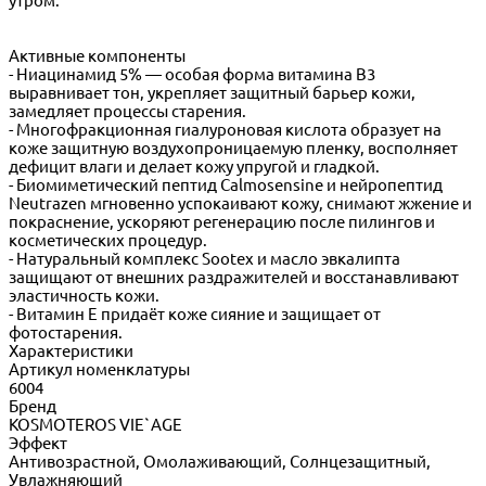
утром.
Активные компоненты
- Ниацинамид 5% — особая форма витамина В3
выравнивает тон, укрепляет защитный барьер кожи,
замедляет процессы старения.
- Многофракционная гиалуроновая кислота образует на
коже защитную воздухопроницаемую пленку, восполняет
дефицит влаги и делает кожу упругой и гладкой.
- Биомиметический пептид Calmosensine и нейропептид
Neutrazen мгновенно успокаивают кожу, снимают жжение и
покраснение, ускоряют регенерацию после пилингов и
косметических процедур.
- Натуральный комплекс Sootex и масло эвкалипта
защищают от внешних раздражителей и восстанавливают
эластичность кожи.
- Витамин Е придаёт коже сияние и защищает от
фотостарения.
Характеристики
Артикул номенклатуры
6004
Бренд
KOSMOTEROS VIE`AGE
Эффект
Антивозрастной, Омолаживающий, Солнцезащитный,
Увлажняющий