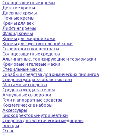
Солнцезащитные кремы
Детские кремы
Дневные кремы
Ночные кремы
Кремы для век
Лифтинг кремы
Флюид кремы
Кремы для жирной кожи
Кремы для чувствительной кожи
Сыворотки и концентраты
Солнцезащитные средства
Альгинатные, тонизирующие и термомаски
Кремовые и гелевые маски
Стерильные маски
Скрабы и средства для химических пилингов
Средства ухода за областью глаз
Массажные средства
Средства ухода за телом
Ампульные сыворотки
Гели и аппаратные средства
Косметические наборы
Аксессуары
Биокорректоры-нутрицевтики
Средства для эстетической медицины
Бренды
О нас