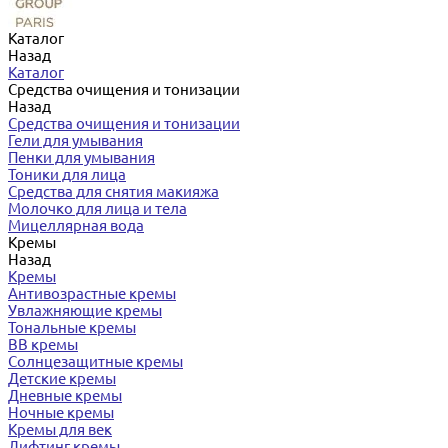
Каталог
Назад
Каталог
Средства очищения и тонизации
Назад
Средства очищения и тонизации
Гели для умывания
Пенки для умывания
Тоники для лица
Средства для снятия макияжа
Молочко для лица и тела
Мицеллярная вода
Кремы
Назад
Кремы
Антивозрастные кремы
Увлажняющие кремы
Тональные кремы
BB кремы
Солнцезащитные кремы
Детские кремы
Дневные кремы
Ночные кремы
Кремы для век
Лифтинг кремы