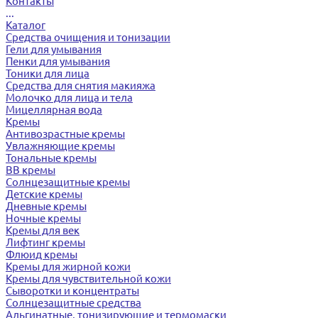
Контакты
...
Каталог
Средства очищения и тонизации
Гели для умывания
Пенки для умывания
Тоники для лица
Средства для снятия макияжа
Молочко для лица и тела
Мицеллярная вода
Кремы
Антивозрастные кремы
Увлажняющие кремы
Тональные кремы
BB кремы
Солнцезащитные кремы
Детские кремы
Дневные кремы
Ночные кремы
Кремы для век
Лифтинг кремы
Флюид кремы
Кремы для жирной кожи
Кремы для чувствительной кожи
Сыворотки и концентраты
Солнцезащитные средства
Альгинатные, тонизирующие и термомаски