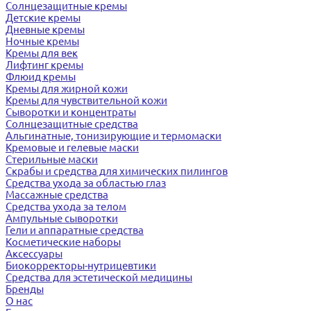
Солнцезащитные кремы
Детские кремы
Дневные кремы
Ночные кремы
Кремы для век
Лифтинг кремы
Флюид кремы
Кремы для жирной кожи
Кремы для чувствительной кожи
Сыворотки и концентраты
Солнцезащитные средства
Альгинатные, тонизирующие и термомаски
Кремовые и гелевые маски
Стерильные маски
Скрабы и средства для химических пилингов
Средства ухода за областью глаз
Массажные средства
Средства ухода за телом
Ампульные сыворотки
Гели и аппаратные средства
Косметические наборы
Аксессуары
Биокорректоры-нутрицевтики
Средства для эстетической медицины
Бренды
О нас