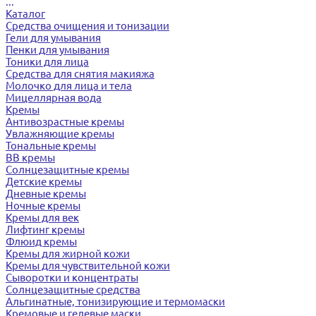
...
Каталог
Средства очищения и тонизации
Гели для умывания
Пенки для умывания
Тоники для лица
Средства для снятия макияжа
Молочко для лица и тела
Мицеллярная вода
Кремы
Антивозрастные кремы
Увлажняющие кремы
Тональные кремы
BB кремы
Солнцезащитные кремы
Детские кремы
Дневные кремы
Ночные кремы
Кремы для век
Лифтинг кремы
Флюид кремы
Кремы для жирной кожи
Кремы для чувствительной кожи
Сыворотки и концентраты
Солнцезащитные средства
Альгинатные, тонизирующие и термомаски
Кремовые и гелевые маски