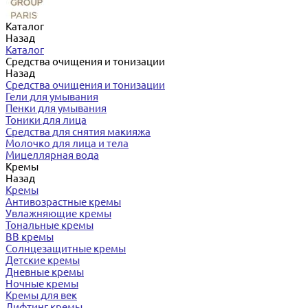
Каталог
Назад
Каталог
Средства очищения и тонизации
Назад
Средства очищения и тонизации
Гели для умывания
Пенки для умывания
Тоники для лица
Средства для снятия макияжа
Молочко для лица и тела
Мицеллярная вода
Кремы
Назад
Кремы
Антивозрастные кремы
Увлажняющие кремы
Тональные кремы
BB кремы
Солнцезащитные кремы
Детские кремы
Дневные кремы
Ночные кремы
Кремы для век
Лифтинг кремы