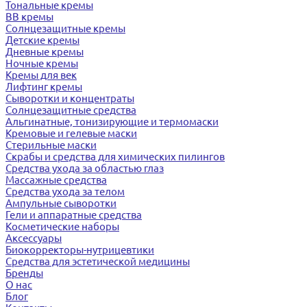
Тональные кремы
BB кремы
Солнцезащитные кремы
Детские кремы
Дневные кремы
Ночные кремы
Кремы для век
Лифтинг кремы
Сыворотки и концентраты
Солнцезащитные средства
Альгинатные, тонизирующие и термомаски
Кремовые и гелевые маски
Стерильные маски
Скрабы и средства для химических пилингов
Средства ухода за областью глаз
Массажные средства
Средства ухода за телом
Ампульные сыворотки
Гели и аппаратные средства
Косметические наборы
Аксессуары
Биокорректоры-нутрицевтики
Средства для эстетической медицины
Бренды
О нас
Блог