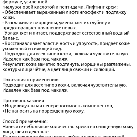
формуле, усиленной
гиалуроновой кислотой и пептидами, Лифтинг-крем:
- Обеспечивает выраженный лифтинг-эффект и подтяжку
кожи.
- Разглаживает морщины, уменьшает их глубину и
предотвращает появление новых.
- Увлажняет и питает, поддерживает естественный водный
баланс.
- Восстанавливает эластичность и упругость, придаёт коже
ухоженный и сияющий вид.
- Подходит для всех типов кожи, включая чувствительную.
Идеален как база под макияж.
Результат: кожа заметно подтянута, морщины разглажены,
контуры лица чётче, а цвет лица свежий и сияющий.
Показания к применению:
Подходит для всех типов кожи, включая чувствительную.
Идеален как база под макияж.
Противопоказания
• Индивидуальная непереносимость компонентов,
• Не наносить на поврежденную кожу.
Способ применения:
Нанесите небольшое количество крема на очищенную кожу
лица, шеи и декольте.
Для усиления эффекта используйте в паре с сывороткой