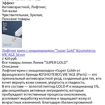
Эффект
Антивозрастной, Лифтинг;
Тип кожи
Чувствительная, Зрелая;
Похожие товары
Лифтинг крем с ниацинамидом "Super Gold" Kosmoteros
VIE’AGE 50 мл
2 420 руб.
Все товары линии Линия "SUPER GOLD"
Описание
Лифтинг-крем с ниацинамидом «Super Gold» от
французского бренда KOSMOTEROS VIE’AGE (Paris) — это
премиальный антивозрастной уход, созданный для тех, кто
хочет вернуть коже сияние, упругость и гладкость.
В его составе — золотой пептид GOLD-P и ниацинамид 5%,
два мощнейших активных ингредиента, которые
пробуждают естественные процессы омоложения,
усиливают выработку коллагена и защищают кожу от
возрастных изменений. Благодаря сбалансированной