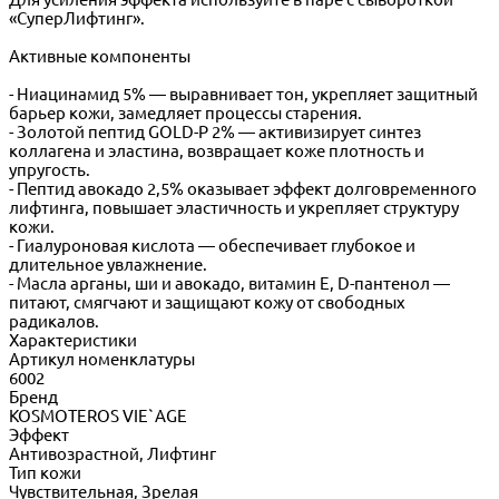
«СуперЛифтинг».
Активные компоненты
- Ниацинамид 5% — выравнивает тон, укрепляет защитный
барьер кожи, замедляет процессы старения.
- Золотой пептид GOLD-P 2% — активизирует синтез
коллагена и эластина, возвращает коже плотность и
упругость.
- Пептид авокадо 2,5% оказывает эффект долговременного
лифтинга, повышает эластичность и укрепляет структуру
кожи.
- Гиалуроновая кислота — обеспечивает глубокое и
длительное увлажнение.
- Масла арганы, ши и авокадо, витамин E, D-пантенол —
питают, смягчают и защищают кожу от свободных
радикалов.
Характеристики
Артикул номенклатуры
6002
Бренд
KOSMOTEROS VIE`AGE
Эффект
Антивозрастной, Лифтинг
Тип кожи
Чувствительная, Зрелая