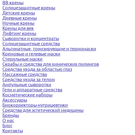
BB кремы
Солнцезащитные кремы
Детские кремы
Дневные кремы
Ночные кремы
Кремы для век
Лифтинг кремы
Сыворотки и концентраты
Солнцезащитные средства
Альгинатные, тонизирующие и термомаски
Кремовые и гелевые маски
Стерильные маски
Скрабы и средства для химических пилингов
Средства ухода за областью глаз
Массажные средства
Средства ухода за телом
Ампульные сыворотки
Гели и аппаратные средства
Косметические наборы
Аксессуары
Биокорректоры-нутрицевтики
Средства для эстетической медицины
Бренды
О нас
Блог
Контакты