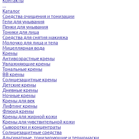
Контакты
...
Каталог
Средства очищения и тонизации
Гели для умывания
Пенки для умывания
Тоники для лица
Средства для снятия макияжа
Молочко для лица и тела
Мицеллярная вода
Кремы
Антивозрастные кремы
Увлажняющие кремы
Тональные кремы
BB кремы
Солнцезащитные кремы
Детские кремы
Дневные кремы
Ночные кремы
Кремы для век
Лифтинг кремы
Флюид кремы
Кремы для жирной кожи
Кремы для чувствительной кожи
Сыворотки и концентраты
Солнцезащитные средства
Альгинатные, тонизирующие и термомаски