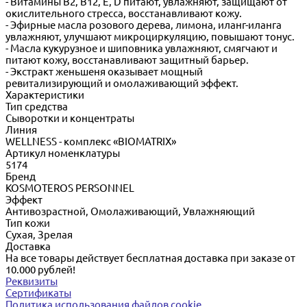
- Витамины В2, В12, Е, D питают, увлажняют, защищают от
окислительного стресса, восстанавливают кожу.
- Эфирные масла розового дерева, лимона, иланг-иланга
увлажняют, улучшают микроциркуляцию, повышают тонус.
- Масла кукурузное и шиповника увлажняют, смягчают и
питают кожу, восстанавливают защитный барьер.
- Экстракт женьшеня оказывает мощный
ревитализирующий и омолаживающий эффект.
Характеристики
Тип средства
Сыворотки и концентраты
Линия
WELLNESS - комплекс «BIOMATRIX»
Артикул номенклатуры
5174
Бренд
KOSMOTEROS PERSONNEL
Эффект
Антивозрастной, Омолаживающий, Увлажняющий
Тип кожи
Сухая, Зрелая
Доставка
На все товары действует бесплатная доставка при заказе от
10.000 рублей!
Реквизиты
Сертификаты
Политика использования файлов cookie