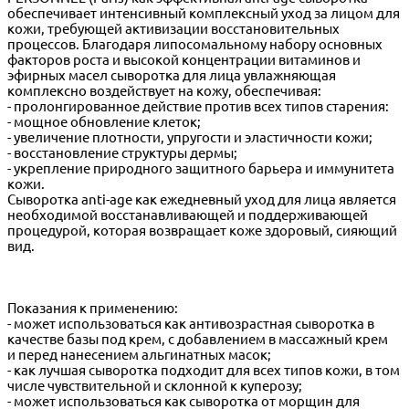
обеспечивает интенсивный комплексный уход за лицом для
кожи, требующей активизации восстановительных
процессов. Благодаря липосомальному набору основных
факторов роста и высокой концентрации витаминов и
эфирных масел сыворотка для лица увлажняющая
комплексно воздействует на кожу, обеспечивая:
- пролонгированное действие против всех типов старения:
- мощное обновление клеток;
- увеличение плотности, упругости и эластичности кожи;
- восстановление структуры дермы;
- укрепление природного защитного барьера и иммунитета
кожи.
Сыворотка anti-age как ежедневный уход для лица является
необходимой восстанавливающей и поддерживающей
процедурой, которая возвращает коже здоровый, сияющий
вид.
Показания к применению:
- может использоваться как антивозрастная сыворотка в
качестве базы под крем, с добавлением в массажный крем
и перед нанесением альгинатных масок;
- как лучшая сыворотка подходит для всех типов кожи, в том
числе чувствительной и склонной к куперозу;
- может использоваться как сыворотка от морщин для