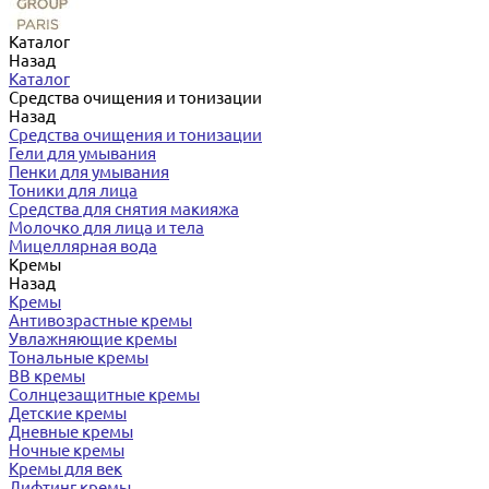
Каталог
Назад
Каталог
Средства очищения и тонизации
Назад
Средства очищения и тонизации
Гели для умывания
Пенки для умывания
Тоники для лица
Средства для снятия макияжа
Молочко для лица и тела
Мицеллярная вода
Кремы
Назад
Кремы
Антивозрастные кремы
Увлажняющие кремы
Тональные кремы
BB кремы
Солнцезащитные кремы
Детские кремы
Дневные кремы
Ночные кремы
Кремы для век
Лифтинг кремы