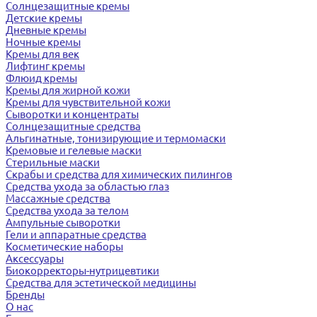
Солнцезащитные кремы
Детские кремы
Дневные кремы
Ночные кремы
Кремы для век
Лифтинг кремы
Флюид кремы
Кремы для жирной кожи
Кремы для чувствительной кожи
Сыворотки и концентраты
Солнцезащитные средства
Альгинатные, тонизирующие и термомаски
Кремовые и гелевые маски
Стерильные маски
Скрабы и средства для химических пилингов
Средства ухода за областью глаз
Массажные средства
Средства ухода за телом
Ампульные сыворотки
Гели и аппаратные средства
Косметические наборы
Аксессуары
Биокорректоры-нутрицевтики
Средства для эстетической медицины
Бренды
О нас