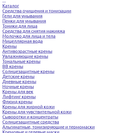
...
Каталог
Средства очищения и тонизации
Гели для умывания
Пенки для умывания
Тоники для лица
Средства для снятия макияжа
Молочко для лица и тела
Мицеллярная вода
Кремы
Антивозрастные кремы
Увлажняющие кремы
Тональные кремы
BB кремы
Солнцезащитные кремы
Детские кремы
Дневные кремы
Ночные кремы
Кремы для век
Лифтинг кремы
Флюид кремы
Кремы для жирной кожи
Кремы для чувствительной кожи
Сыворотки и концентраты
Солнцезащитные средства
Альгинатные, тонизирующие и термомаски
Кремовые и гелевые маски