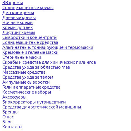
BB кремы
Солнцезащитные кремы
Детские кремы
Дневные кремы
Ночные кремы
Кремы для век
Лифтинг кремы
Сыворотки и концентраты
Солнцезащитные средства
Альгинатные, тонизирующие и термомаски
Кремовые и гелевые маски
Стерильные маски
Скрабы и средства для химических пилингов
Средства ухода за областью глаз
Массажные средства
Средства ухода за телом
Ампульные сыворотки
Гели и аппаратные средства
Косметические наборы
Аксессуары
Биокорректоры-нутрицевтики
Средства для эстетической медицины
Бренды
О нас
Блог
Контакты