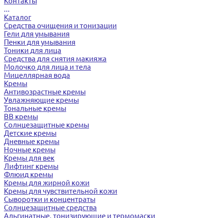
Контакты
...
Каталог
Средства очищения и тонизации
Гели для умывания
Пенки для умывания
Тоники для лица
Средства для снятия макияжа
Молочко для лица и тела
Мицеллярная вода
Кремы
Антивозрастные кремы
Увлажняющие кремы
Тональные кремы
BB кремы
Солнцезащитные кремы
Детские кремы
Дневные кремы
Ночные кремы
Кремы для век
Лифтинг кремы
Флюид кремы
Кремы для жирной кожи
Кремы для чувствительной кожи
Сыворотки и концентраты
Солнцезащитные средства
Альгинатные, тонизирующие и термомаски