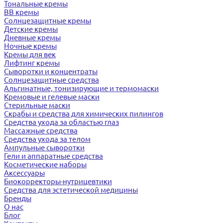
Тональные кремы
BB кремы
Солнцезащитные кремы
Детские кремы
Дневные кремы
Ночные кремы
Кремы для век
Лифтинг кремы
Сыворотки и концентраты
Солнцезащитные средства
Альгинатные, тонизирующие и термомаски
Кремовые и гелевые маски
Стерильные маски
Скрабы и средства для химических пилингов
Средства ухода за областью глаз
Массажные средства
Средства ухода за телом
Ампульные сыворотки
Гели и аппаратные средства
Косметические наборы
Аксессуары
Биокорректоры-нутрицевтики
Средства для эстетической медицины
Бренды
О нас
Блог