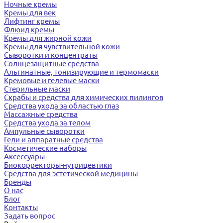
Ночные кремы
Кремы для век
Лифтинг кремы
Флюид кремы
Кремы для жирной кожи
Кремы для чувствительной кожи
Сыворотки и концентраты
Солнцезащитные средства
Альгинатные, тонизирующие и термомаски
Кремовые и гелевые маски
Стерильные маски
Скрабы и средства для химических пилингов
Средства ухода за областью глаз
Массажные средства
Средства ухода за телом
Ампульные сыворотки
Гели и аппаратные средства
Косметические наборы
Аксессуары
Биокорректоры-нутрицевтики
Средства для эстетической медицины
Бренды
О нас
Блог
Контакты
Задать вопрос