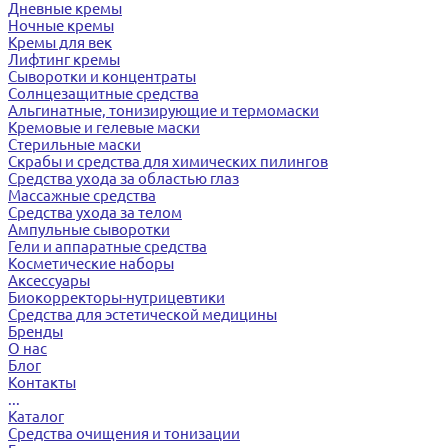
Дневные кремы
Ночные кремы
Кремы для век
Лифтинг кремы
Сыворотки и концентраты
Солнцезащитные средства
Альгинатные, тонизирующие и термомаски
Кремовые и гелевые маски
Стерильные маски
Скрабы и средства для химических пилингов
Средства ухода за областью глаз
Массажные средства
Средства ухода за телом
Ампульные сыворотки
Гели и аппаратные средства
Косметические наборы
Аксессуары
Биокорректоры-нутрицевтики
Средства для эстетической медицины
Бренды
О нас
Блог
Контакты
...
Каталог
Средства очищения и тонизации