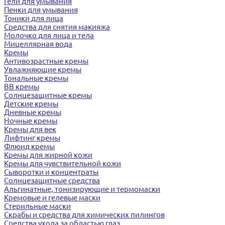
Гели для умывания
Пенки для умывания
Тоники для лица
Средства для снятия макияжа
Молочко для лица и тела
Мицеллярная вода
Кремы
Антивозрастные кремы
Увлажняющие кремы
Тональные кремы
BB кремы
Солнцезащитные кремы
Детские кремы
Дневные кремы
Ночные кремы
Кремы для век
Лифтинг кремы
Флюид кремы
Кремы для жирной кожи
Кремы для чувствительной кожи
Сыворотки и концентраты
Солнцезащитные средства
Альгинатные, тонизирующие и термомаски
Кремовые и гелевые маски
Стерильные маски
Скрабы и средства для химических пилингов
Средства ухода за областью глаз