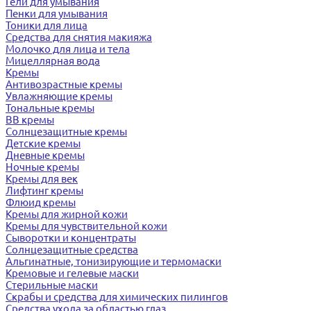
Гели для умывания
Пенки для умывания
Тоники для лица
Средства для снятия макияжа
Молочко для лица и тела
Мицеллярная вода
Кремы
Антивозрастные кремы
Увлажняющие кремы
Тональные кремы
BB кремы
Солнцезащитные кремы
Детские кремы
Дневные кремы
Ночные кремы
Кремы для век
Лифтинг кремы
Флюид кремы
Кремы для жирной кожи
Кремы для чувствительной кожи
Сыворотки и концентраты
Солнцезащитные средства
Альгинатные, тонизирующие и термомаски
Кремовые и гелевые маски
Стерильные маски
Скрабы и средства для химических пилингов
Средства ухода за областью глаз