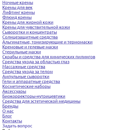
Ночные кремы
Кремы для век
Лифтинг кремы
Флюид кремы
Кремы для жирной кожи
Кремы для чувствительной кожи
Сыворотки и концентраты
Солнцезащитные средства
Альгинатные, тонизирующие и термомаски
Кремовые и гелевые маски
Стерильные маски
Скрабы и средства для химических пилингов
Средства ухода за областью глаз
Массажные средства
Средства ухода за телом
Ампульные сыворотки
Гели и аппаратные средства
Косметические наборы
Аксессуары
Биокорректоры-нутрицевтики
Средства для эстетической медицины
Бренды
О нас
Блог
Контакты
Задать вопрос