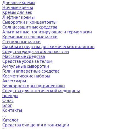
Дневные кремы
Ночные кремы
Кремы для век
Лифтинг кремы
Сыворотки и концентраты
Солнцезащитные средства
Альгинатные, тонизирующие и термомаски
Кремовые и гелевые маски
Стерильные маски
Скрабы и средства для химических пилингов
Средства ухода за областью глаз
Массажные средства
Средства ухода за телом
Ампульные сыворотки
Гели и аппаратные средства
Косметические наборы
Аксессуары
Биокорректоры-нутрицевтики
Средства для эстетической медицины
Бренды
О нас
Блог
Контакты
...
Каталог
Средства очищения и тонизации