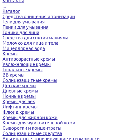
Контакты
...
Каталог
Средства очищения и тонизации
Гели для умывания
Пенки для умывания
Тоники для лица
Средства для снятия макияжа
Молочко для лица и тела
Мицеллярная вода
Кремы
Антивозрастные кремы
Увлажняющие кремы
Тональные кремы
BB кремы
Солнцезащитные кремы
Детские кремы
Дневные кремы
Ночные кремы
Кремы для век
Лифтинг кремы
Флюид кремы
Кремы для жирной кожи
Кремы для чувствительной кожи
Сыворотки и концентраты
Солнцезащитные средства
Альгинатные, тонизирующие и термомаски