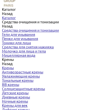
Каталог
Назад
Каталог
Средства очищения и тонизации
Назад
Средства очищения и тонизации
Гели для умывания
Пенки для умывания
Тоники для лица
Средства для снятия макияжа
Молочко для лица и тела
Мицеллярная вода
Кремы
Назад
Кремы
Антивозрастные кремы
Увлажняющие кремы
Тональные кремы
BB кремы
Солнцезащитные кремы
Детские кремы
Дневные кремы
Ночные кремы
Кремы для век
Лифтинг кремы