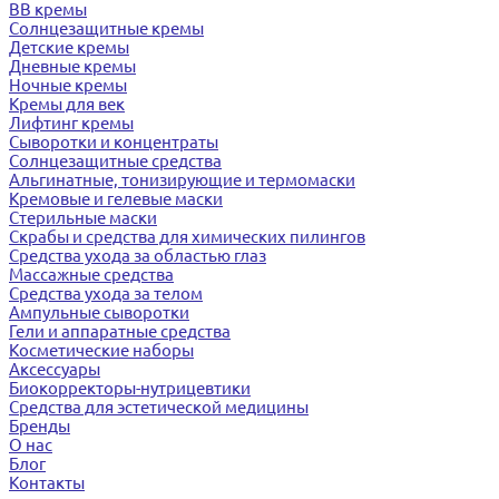
BB кремы
Солнцезащитные кремы
Детские кремы
Дневные кремы
Ночные кремы
Кремы для век
Лифтинг кремы
Сыворотки и концентраты
Солнцезащитные средства
Альгинатные, тонизирующие и термомаски
Кремовые и гелевые маски
Стерильные маски
Скрабы и средства для химических пилингов
Средства ухода за областью глаз
Массажные средства
Средства ухода за телом
Ампульные сыворотки
Гели и аппаратные средства
Косметические наборы
Аксессуары
Биокорректоры-нутрицевтики
Средства для эстетической медицины
Бренды
О нас
Блог
Контакты