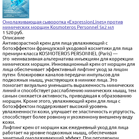
Омолаживающая сыворотка «ExpressionLines» против
мимических морщин Kosmoteros Personnel 5х2 мл
1 520 руб.
Описание
Антивозрастной крем для лица увлажняющий с
ботоэффектом французской уходовой косметики для лица
премиум-класса KOSMOTEROS PERSONNEL (Paris) —
это неинвазивная альтернатива инъекциям для коррекции
мимических морщин. Инновационный крем от морщин для
лица обеспечивает эффективный лифтинг уход за лицом
путем блокировки каналов передачи импульсов для
подкожных мышц, участвующих в мимике лица. Это
помогает визуально уменьшить выраженность мимических
линий и способствует расслаблению мимических мышц, тем
самым снижается активность, приводящая к образованию
морщин. Кроме этого, увлажняющий крем для лица с
ботоэффектом поддерживает высокий уровень
увлажненности кожи, улучшает ее эластичность и упругость,
способствует более ровному и ухоженному внешнему виду
кожи.
Лифтинг крем от морщин как ежедневный уход для лица
работает на уровне подкожных мышц, обеспечивая
заметный омолаживающий эффект. При регулярном