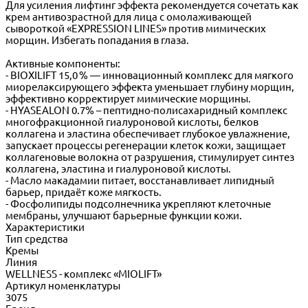
Для усиления лифтинг эффекта рекомендуется сочетать как
крем антивозрастной для лица с омолаживающей
сывороткой «EXPRESSION LINES» против мимических
морщин. Избегать попадания в глаза.
Активные компоненты:
- BIOXILIFT 15,0 % — инновационный комплекс для мягкого
миорелаксирующего эффекта уменьшает глубину морщин,
эффективно корректирует мимические морщины.
- HYASEALON 0.7% – пептидно-полисахаридный комплекс
многофракционной гиалуроновой кислоты, белков
коллагена и эластина обеспечивает глубокое увлажнение,
запускает процессы регенерации клеток кожи, защищает
коллагеновые волокна от разрушения, стимулирует синтез
коллагена, эластина и гиалуроновой кислоты.
- Масло макадамии питает, восстанавливает липидный
барьер, придаёт коже мягкость.
- Фосфолипиды подсолнечника укрепляют клеточные
мембраны, улучшают барьерные функции кожи.
Характеристики
Тип средства
Кремы
Линия
WELLNESS - комплекс «MIOLIFT»
Артикул номенклатуры
3075