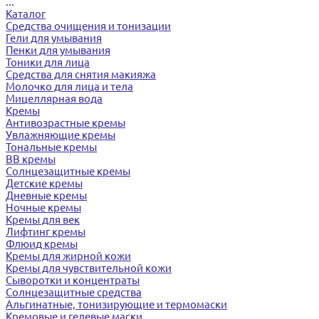
...
Каталог
Средства очищения и тонизации
Гели для умывания
Пенки для умывания
Тоники для лица
Средства для снятия макияжа
Молочко для лица и тела
Мицеллярная вода
Кремы
Антивозрастные кремы
Увлажняющие кремы
Тональные кремы
BB кремы
Солнцезащитные кремы
Детские кремы
Дневные кремы
Ночные кремы
Кремы для век
Лифтинг кремы
Флюид кремы
Кремы для жирной кожи
Кремы для чувствительной кожи
Сыворотки и концентраты
Солнцезащитные средства
Альгинатные, тонизирующие и термомаски
Кремовые и гелевые маски