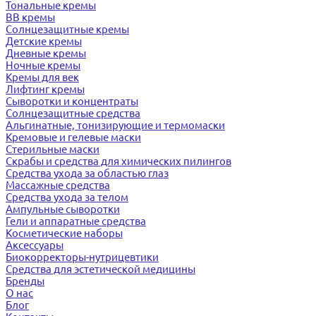
Тональные кремы
BB кремы
Солнцезащитные кремы
Детские кремы
Дневные кремы
Ночные кремы
Кремы для век
Лифтинг кремы
Сыворотки и концентраты
Солнцезащитные средства
Альгинатные, тонизирующие и термомаски
Кремовые и гелевые маски
Стерильные маски
Скрабы и средства для химических пилингов
Средства ухода за областью глаз
Массажные средства
Средства ухода за телом
Ампульные сыворотки
Гели и аппаратные средства
Косметические наборы
Аксессуары
Биокорректоры-нутрицевтики
Средства для эстетической медицины
Бренды
О нас
Блог