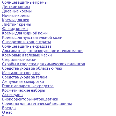
Солнцезащитные кремы
Детские кремы
Дневные кремы
Ночные кремы
Кремы для век
Лифтинг кремы
Флюид кремы
Кремы для жирной кожи
Кремы для чувствительной кожи
Сыворотки и концентраты
Солнцезащитные средства
Альгинатные, тонизирующие и термомаски
Кремовые и гелевые маски
Стерильные маски
Скрабы и средства для химических пилингов
Средства ухода за областью глаз
Массажные средства
Средства ухода за телом
Ампульные сыворотки
Гели и аппаратные средства
Косметические наборы
Аксессуары
Биокорректоры-нутрицевтики
Средства для эстетической медицины
Бренды
О нас