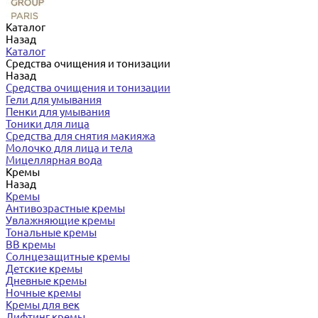
Каталог
Назад
Каталог
Средства очищения и тонизации
Назад
Средства очищения и тонизации
Гели для умывания
Пенки для умывания
Тоники для лица
Средства для снятия макияжа
Молочко для лица и тела
Мицеллярная вода
Кремы
Назад
Кремы
Антивозрастные кремы
Увлажняющие кремы
Тональные кремы
BB кремы
Солнцезащитные кремы
Детские кремы
Дневные кремы
Ночные кремы
Кремы для век
Лифтинг кремы