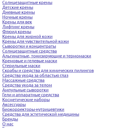
Солнцезащитные кремы
Детские кремы
Дневные кремы
Ночные кремы
Кремы для век
Лифтинг кремы
Флюид кремы
Кремы для жирной кожи
Кремы для чувствительной кожи
Сыворотки и концентраты
Солнцезащитные средства
Альгинатные, тонизирующие и термомаски
Кремовые и гелевые маски
Стерильные маски
Скрабы и средства для химических пилингов
Средства ухода за областью глаз
Массажные средства
Средства ухода за телом
Ампульные сыворотки
Гели и аппаратные средства
Косметические наборы
Аксессуары
Биокорректоры-нутрицевтики
Средства для эстетической медицины
Бренды
О нас