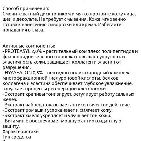
Способ применения:
Смочите ватный диск тоником и мягко протрите кожу лица,
шеи и декольте. Не требует смывания. Кожа мгновенно
готова к нанесению сыворотки или крема. Избегайте
попадания в глаза.
Активные компоненты:
- PROTEASYL 2,0% – растительный комплекс полипептидов и
флавоноидов зеленого горошка повышает упругость и
эластичность кожи, защищает коллаген и эластин от
разрушения.
- HYASEALON 0,5% – пептидно-полисахаридный комплекс
многофракционной гиалуроновой кислоты, белков
коллагена и эластина обеспечивает глубокое увлажнение,
запускает процессы регенерации клеток кожи.
- Экстракт крапивы тонизирует, регулирует работу сальных
желез.
- Экстракт чабреца оказывает антисептическое действие.
- Экстракт ромашки успокаивает и смягчает кожу.
- Экстракт хмеля укрепляет и улучшает тон кожи.
- Витамин Е обеспечивает мощную антиоксидантную
защиту.
Характеристики
Тип средства