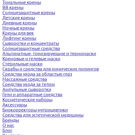
Тональные кремы
BB кремы
Солнцезащитные кремы
Детские кремы
Дневные кремы
Ночные кремы
Кремы для век
Лифтинг кремы
Сыворотки и концентраты
Солнцезащитные средства
Альгинатные, тонизирующие и термомаски
Кремовые и гелевые маски
Стерильные маски
Скрабы и средства для химических пилингов
Средства ухода за областью глаз
Массажные средства
Средства ухода за телом
Ампульные сыворотки
Гели и аппаратные средства
Косметические наборы
Аксессуары
Биокорректоры-нутрицевтики
Средства для эстетической медицины
Бренды
О нас
Блог