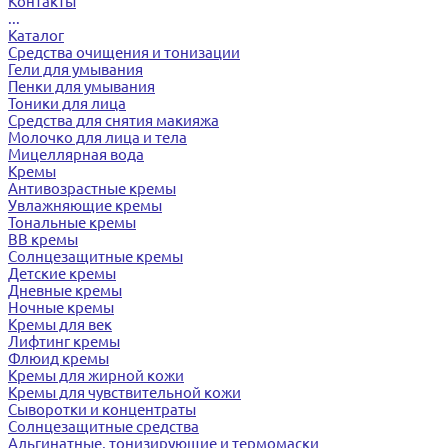
Контакты
...
Каталог
Средства очищения и тонизации
Гели для умывания
Пенки для умывания
Тоники для лица
Средства для снятия макияжа
Молочко для лица и тела
Мицеллярная вода
Кремы
Антивозрастные кремы
Увлажняющие кремы
Тональные кремы
BB кремы
Солнцезащитные кремы
Детские кремы
Дневные кремы
Ночные кремы
Кремы для век
Лифтинг кремы
Флюид кремы
Кремы для жирной кожи
Кремы для чувствительной кожи
Сыворотки и концентраты
Солнцезащитные средства
Альгинатные, тонизирующие и термомаски