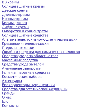
BB кремы
Солнцезащитные кремы
Детские кремы
Дневные кремы
Ночные кремы
Кремы для век
Лифтинг кремы
Сыворотки и концентраты
Солнцезащитные средства
Альгинатные, тонизирующие и термомаски
Кремовые и гелевые маски
Стерильные маски
Скрабы и средства для химических пилингов
Средства ухода за областью глаз
Массажные средства
Средства ухода за телом
Ампульные сыворотки
Гели и аппаратные средства
Косметические наборы
Аксессуары
Биокорректоры-нутрицевтики
Средства для эстетической медицины
Бренды
О нас
Блог
Контакты