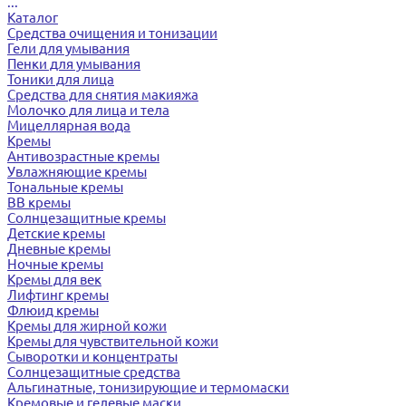
...
Каталог
Средства очищения и тонизации
Гели для умывания
Пенки для умывания
Тоники для лица
Средства для снятия макияжа
Молочко для лица и тела
Мицеллярная вода
Кремы
Антивозрастные кремы
Увлажняющие кремы
Тональные кремы
BB кремы
Солнцезащитные кремы
Детские кремы
Дневные кремы
Ночные кремы
Кремы для век
Лифтинг кремы
Флюид кремы
Кремы для жирной кожи
Кремы для чувствительной кожи
Сыворотки и концентраты
Солнцезащитные средства
Альгинатные, тонизирующие и термомаски
Кремовые и гелевые маски