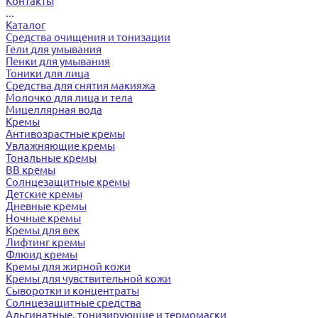
Контакты
...
Каталог
Средства очищения и тонизации
Гели для умывания
Пенки для умывания
Тоники для лица
Средства для снятия макияжа
Молочко для лица и тела
Мицеллярная вода
Кремы
Антивозрастные кремы
Увлажняющие кремы
Тональные кремы
BB кремы
Солнцезащитные кремы
Детские кремы
Дневные кремы
Ночные кремы
Кремы для век
Лифтинг кремы
Флюид кремы
Кремы для жирной кожи
Кремы для чувствительной кожи
Сыворотки и концентраты
Солнцезащитные средства
Альгинатные, тонизирующие и термомаски