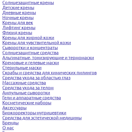
Солнцезащитные кремы
Детские кремы
Дневные кремы
Ночные кремы
Кремы для век
Лифтинг кремы
Флюид кремы
Кремы для жирной кожи
Кремы для чувствительной кожи
Сыворотки и концентраты
Солнцезащитные средства
Альгинатные, тонизирующие и термомаски
Кремовые и гелевые маски
Стерильные маски
Скрабы и средства для химических пилингов
Средства ухода за областью глаз
Массажные средства
Средства ухода за телом
Ампульные сыворотки
Гели и аппаратные средства
Косметические наборы
Аксессуары
Биокорректоры-нутрицевтики
Средства для эстетической медицины
Бренды
О нас