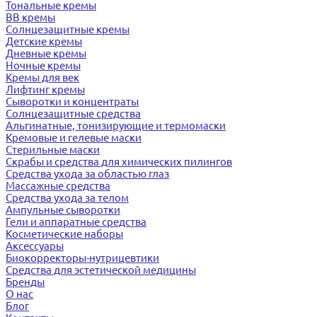
Тональные кремы
BB кремы
Солнцезащитные кремы
Детские кремы
Дневные кремы
Ночные кремы
Кремы для век
Лифтинг кремы
Сыворотки и концентраты
Солнцезащитные средства
Альгинатные, тонизирующие и термомаски
Кремовые и гелевые маски
Стерильные маски
Скрабы и средства для химических пилингов
Средства ухода за областью глаз
Массажные средства
Средства ухода за телом
Ампульные сыворотки
Гели и аппаратные средства
Косметические наборы
Аксессуары
Биокорректоры-нутрицевтики
Средства для эстетической медицины
Бренды
О нас
Блог