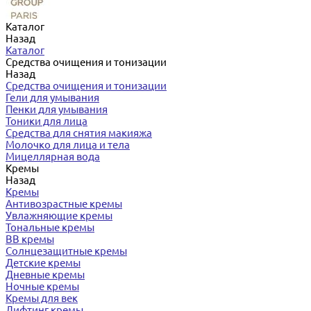
Каталог
Назад
Каталог
Средства очищения и тонизации
Назад
Средства очищения и тонизации
Гели для умывания
Пенки для умывания
Тоники для лица
Средства для снятия макияжа
Молочко для лица и тела
Мицеллярная вода
Кремы
Назад
Кремы
Антивозрастные кремы
Увлажняющие кремы
Тональные кремы
BB кремы
Солнцезащитные кремы
Детские кремы
Дневные кремы
Ночные кремы
Кремы для век
Лифтинг кремы