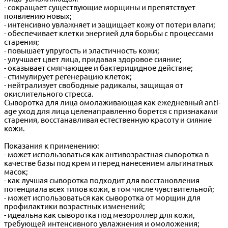
- сокращает существующие морщины и препятствует
появлению новых;
- интенсивно увлажняет и защищает кожу от потери влаги;
- обеспечивает клетки энергией для борьбы с процессами
старения;
- повышает упругость и эластичность кожи;
- улучшает цвет лица, придавая здоровое сияние;
- оказывает смягчающее и бактерицидное действие;
- стимулирует регенерацию клеток;
- нейтрализует свободные радикалы, защищая от
окислительного стресса.
Сыворотка для лица омолаживающая как ежедневный anti-
age уход для лица целенаправленно борется с признаками
старения, восстанавливая естественную красоту и сияние
кожи.
Показания к применению:
- может использоваться как антивозрастная сыворотка в
качестве базы под крем и перед нанесением альгинатных
масок;
- как лучшая сыворотка подходит для восстановления
потенциала всех типов кожи, в том числе чувствительной;
- может использоваться как сыворотка от морщин для
профилактики возрастных изменений;
- идеальна как сыворотка под мезороллер для кожи,
требующей интенсивного увлажнения и омоложения;