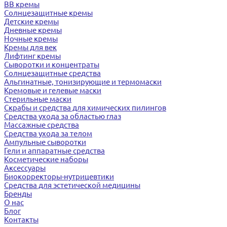
BB кремы
Солнцезащитные кремы
Детские кремы
Дневные кремы
Ночные кремы
Кремы для век
Лифтинг кремы
Сыворотки и концентраты
Солнцезащитные средства
Альгинатные, тонизирующие и термомаски
Кремовые и гелевые маски
Стерильные маски
Скрабы и средства для химических пилингов
Средства ухода за областью глаз
Массажные средства
Средства ухода за телом
Ампульные сыворотки
Гели и аппаратные средства
Косметические наборы
Аксессуары
Биокорректоры-нутрицевтики
Средства для эстетической медицины
Бренды
О нас
Блог
Контакты