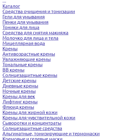
...
Каталог
Средства очищения и тонизации
Гели для умывания
Пенки для умывания
Тоники для лица
Средства для снятия макияжа
Молочко для лица и тела
Мицеллярная вода
Кремы
Антивозрастные кремы
Увлажняющие кремы
Тональные кремы
BB кремы
Солнцезащитные кремы
Детские кремы
Дневные кремы
Ночные кремы
Кремы для век
Лифтинг кремы
Флюид кремы
Кремы для жирной кожи
Кремы для чувствительной кожи
Сыворотки и концентраты
Солнцезащитные средства
Альгинатные, тонизирующие и термомаски
Кремовые и гелевые маски