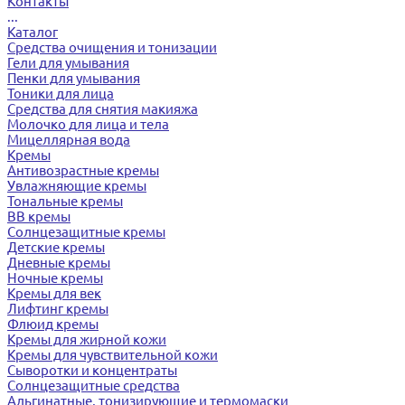
Контакты
...
Каталог
Средства очищения и тонизации
Гели для умывания
Пенки для умывания
Тоники для лица
Средства для снятия макияжа
Молочко для лица и тела
Мицеллярная вода
Кремы
Антивозрастные кремы
Увлажняющие кремы
Тональные кремы
BB кремы
Солнцезащитные кремы
Детские кремы
Дневные кремы
Ночные кремы
Кремы для век
Лифтинг кремы
Флюид кремы
Кремы для жирной кожи
Кремы для чувствительной кожи
Сыворотки и концентраты
Солнцезащитные средства
Альгинатные, тонизирующие и термомаски