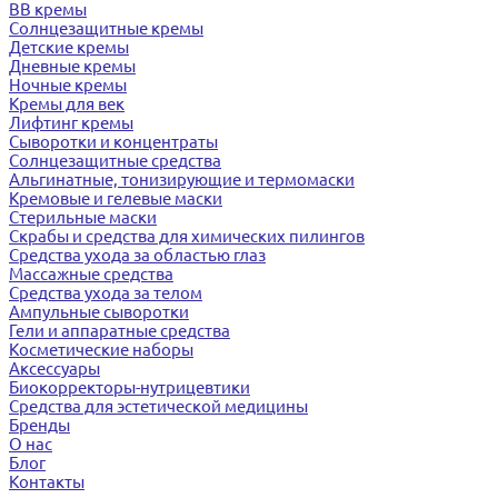
BB кремы
Солнцезащитные кремы
Детские кремы
Дневные кремы
Ночные кремы
Кремы для век
Лифтинг кремы
Сыворотки и концентраты
Солнцезащитные средства
Альгинатные, тонизирующие и термомаски
Кремовые и гелевые маски
Стерильные маски
Скрабы и средства для химических пилингов
Средства ухода за областью глаз
Массажные средства
Средства ухода за телом
Ампульные сыворотки
Гели и аппаратные средства
Косметические наборы
Аксессуары
Биокорректоры-нутрицевтики
Средства для эстетической медицины
Бренды
О нас
Блог
Контакты