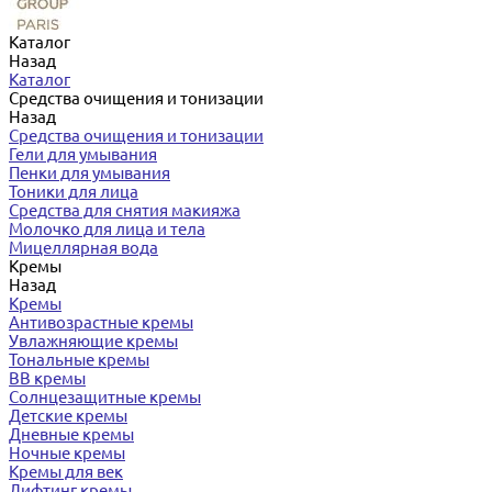
Каталог
Назад
Каталог
Средства очищения и тонизации
Назад
Средства очищения и тонизации
Гели для умывания
Пенки для умывания
Тоники для лица
Средства для снятия макияжа
Молочко для лица и тела
Мицеллярная вода
Кремы
Назад
Кремы
Антивозрастные кремы
Увлажняющие кремы
Тональные кремы
BB кремы
Солнцезащитные кремы
Детские кремы
Дневные кремы
Ночные кремы
Кремы для век
Лифтинг кремы