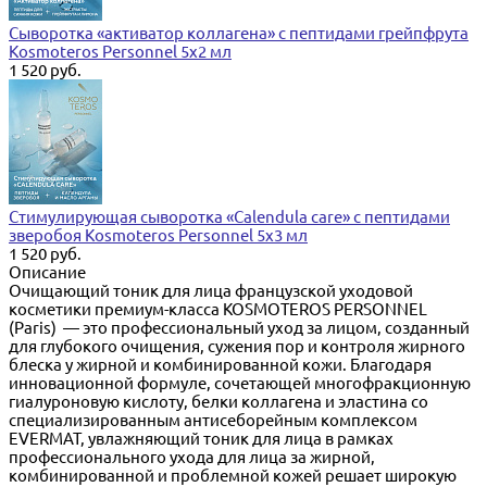
Сыворотка «активатор коллагена» с пептидами грейпфрута
Kosmoteros Personnel 5х2 мл
1 520 руб.
Стимулирующая сыворотка «Calendula care» с пептидами
зверобоя Kosmoteros Personnel 5х3 мл
1 520 руб.
Описание
Очищающий тоник для лица французской уходовой
косметики премиум-класса KOSMOTEROS PERSONNEL
(Paris) — это профессиональный уход за лицом, созданный
для глубокого очищения, сужения пор и контроля жирного
блеска у жирной и комбинированной кожи. Благодаря
инновационной формуле, сочетающей многофракционную
гиалуроновую кислоту, белки коллагена и эластина со
специализированным антисеборейным комплексом
EVERMAT, увлажняющий тоник для лица в рамках
профессионального ухода для лица за жирной,
комбинированной и проблемной кожей решает широкую