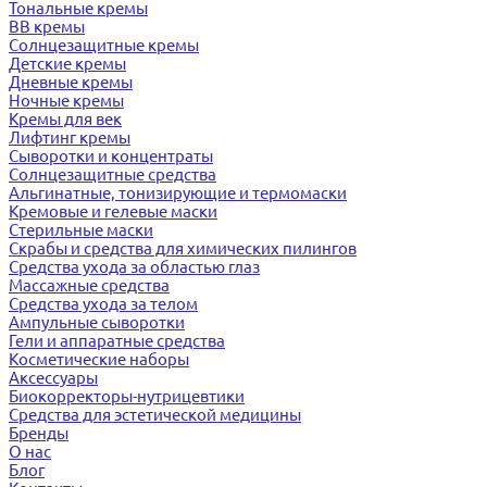
Тональные кремы
BB кремы
Солнцезащитные кремы
Детские кремы
Дневные кремы
Ночные кремы
Кремы для век
Лифтинг кремы
Сыворотки и концентраты
Солнцезащитные средства
Альгинатные, тонизирующие и термомаски
Кремовые и гелевые маски
Стерильные маски
Скрабы и средства для химических пилингов
Средства ухода за областью глаз
Массажные средства
Средства ухода за телом
Ампульные сыворотки
Гели и аппаратные средства
Косметические наборы
Аксессуары
Биокорректоры-нутрицевтики
Средства для эстетической медицины
Бренды
О нас
Блог