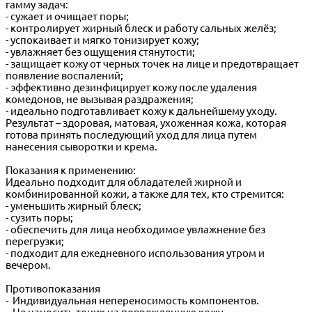
гамму задач:
- сужает и очищает поры;
- контролирует жирный блеск и работу сальных желёз;
- успокаивает и мягко тонизирует кожу;
- увлажняет без ощущения стянутости;
- защищает кожу от черных точек на лице и предотвращает
появление воспалений;
- эффективно дезинфицирует кожу после удаления
комедонов, не вызывая раздражения;
- идеально подготавливает кожу к дальнейшему уходу.
Результат – здоровая, матовая, ухоженная кожа, которая
готова принять последующий уход для лица путем
нанесения сыворотки и крема.
Показания к применению:
Идеально подходит для обладателей жирной и
комбинированной кожи, а также для тех, кто стремится:
- уменьшить жирный блеск;
- сузить поры;
- обеспечить для лица необходимое увлажнение без
перегрузки;
- подходит для ежедневного использования утром и
вечером.
Противопоказания
- Индивидуальная непереносимость компонентов.