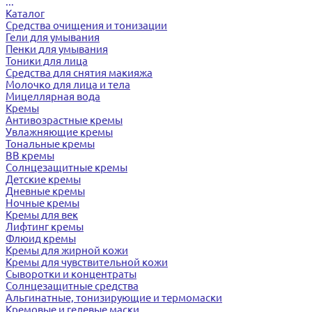
...
Каталог
Средства очищения и тонизации
Гели для умывания
Пенки для умывания
Тоники для лица
Средства для снятия макияжа
Молочко для лица и тела
Мицеллярная вода
Кремы
Антивозрастные кремы
Увлажняющие кремы
Тональные кремы
BB кремы
Солнцезащитные кремы
Детские кремы
Дневные кремы
Ночные кремы
Кремы для век
Лифтинг кремы
Флюид кремы
Кремы для жирной кожи
Кремы для чувствительной кожи
Сыворотки и концентраты
Солнцезащитные средства
Альгинатные, тонизирующие и термомаски
Кремовые и гелевые маски