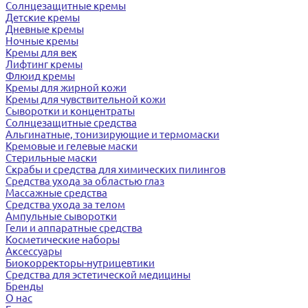
Солнцезащитные кремы
Детские кремы
Дневные кремы
Ночные кремы
Кремы для век
Лифтинг кремы
Флюид кремы
Кремы для жирной кожи
Кремы для чувствительной кожи
Сыворотки и концентраты
Солнцезащитные средства
Альгинатные, тонизирующие и термомаски
Кремовые и гелевые маски
Стерильные маски
Скрабы и средства для химических пилингов
Средства ухода за областью глаз
Массажные средства
Средства ухода за телом
Ампульные сыворотки
Гели и аппаратные средства
Косметические наборы
Аксессуары
Биокорректоры-нутрицевтики
Средства для эстетической медицины
Бренды
О нас