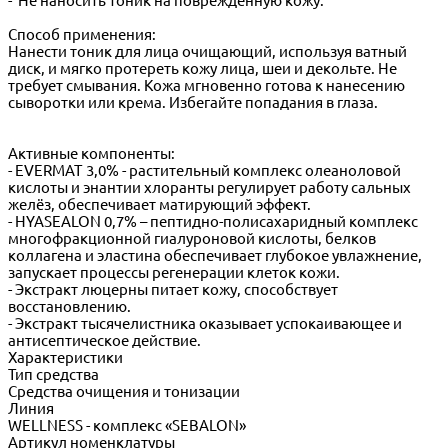
- Не наносить тоник на поврежденную кожу.
Способ применения:
Нанести тоник для лица очищающий, используя ватный
диск, и мягко протереть кожу лица, шеи и декольте. Не
требует смывания. Кожа мгновенно готова к нанесению
сыворотки или крема. Избегайте попадания в глаза.
Активные компоненты:
- EVERMAT 3,0% - растительный комплекс олеаноловой
кислоты и энантии хлоранты регулирует работу сальных
желёз, обеспечивает матирующий эффект.
- HYASEALON 0,7% – пептидно-полисахаридный комплекс
многофракционной гиалуроновой кислоты, белков
коллагена и эластина обеспечивает глубокое увлажнение,
запускает процессы регенерации клеток кожи.
- Экстракт люцерны питает кожу, способствует
восстановлению.
- Экстракт тысячелистника оказывает успокаивающее и
антисептическое действие.
Характеристики
Тип средства
Cредства очищения и тонизации
Линия
WELLNESS - комплекс «SEBALON»
Артикул номенклатуры