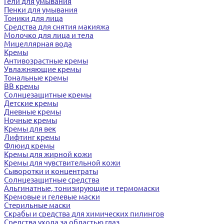
Гели для умывания
Пенки для умывания
Тоники для лица
Средства для снятия макияжа
Молочко для лица и тела
Мицеллярная вода
Кремы
Антивозрастные кремы
Увлажняющие кремы
Тональные кремы
BB кремы
Солнцезащитные кремы
Детские кремы
Дневные кремы
Ночные кремы
Кремы для век
Лифтинг кремы
Флюид кремы
Кремы для жирной кожи
Кремы для чувствительной кожи
Сыворотки и концентраты
Солнцезащитные средства
Альгинатные, тонизирующие и термомаски
Кремовые и гелевые маски
Стерильные маски
Скрабы и средства для химических пилингов
Средства ухода за областью глаз