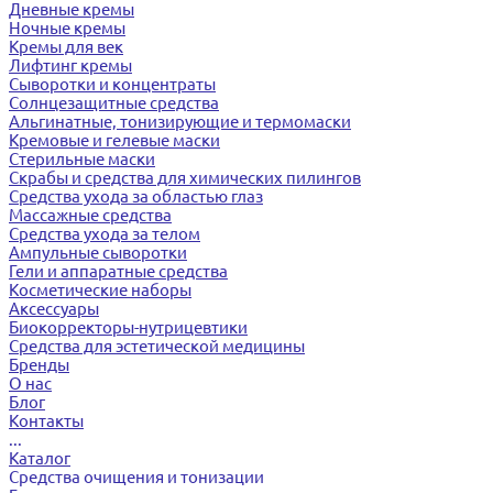
Дневные кремы
Ночные кремы
Кремы для век
Лифтинг кремы
Сыворотки и концентраты
Солнцезащитные средства
Альгинатные, тонизирующие и термомаски
Кремовые и гелевые маски
Стерильные маски
Скрабы и средства для химических пилингов
Средства ухода за областью глаз
Массажные средства
Средства ухода за телом
Ампульные сыворотки
Гели и аппаратные средства
Косметические наборы
Аксессуары
Биокорректоры-нутрицевтики
Средства для эстетической медицины
Бренды
О нас
Блог
Контакты
...
Каталог
Средства очищения и тонизации