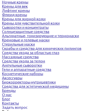
Ночные кремы
Кремы для век
Лифтинг кремы
Флюид кремы
Кремы для жирной кожи
Кремы для чувствительной кожи
Сыворотки и концентраты
Солнцезащитные средства
Альгинатные, тонизирующие и термомаски
Кремовые и гелевые маски
Стерильные маски
Скрабы и средства для химических пилингов
Средства ухода за областью глаз
Массажные средства
Средства ухода за телом
Ампульные сыворотки
Гели и аппаратные средства
Косметические наборы
Аксессуары
Биокорректоры-нутрицевтики
Средства для эстетической медицины
Бренды
О нас
Блог
Контакты
Задать вопрос