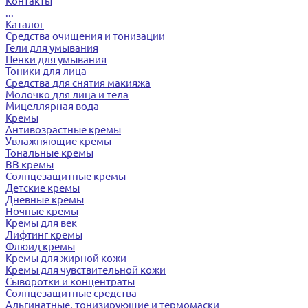
Контакты
...
Каталог
Средства очищения и тонизации
Гели для умывания
Пенки для умывания
Тоники для лица
Средства для снятия макияжа
Молочко для лица и тела
Мицеллярная вода
Кремы
Антивозрастные кремы
Увлажняющие кремы
Тональные кремы
BB кремы
Солнцезащитные кремы
Детские кремы
Дневные кремы
Ночные кремы
Кремы для век
Лифтинг кремы
Флюид кремы
Кремы для жирной кожи
Кремы для чувствительной кожи
Сыворотки и концентраты
Солнцезащитные средства
Альгинатные, тонизирующие и термомаски