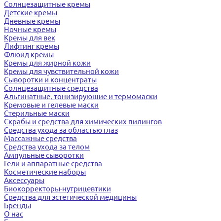
Солнцезащитные кремы
Детские кремы
Дневные кремы
Ночные кремы
Кремы для век
Лифтинг кремы
Флюид кремы
Кремы для жирной кожи
Кремы для чувствительной кожи
Сыворотки и концентраты
Солнцезащитные средства
Альгинатные, тонизирующие и термомаски
Кремовые и гелевые маски
Стерильные маски
Скрабы и средства для химических пилингов
Средства ухода за областью глаз
Массажные средства
Средства ухода за телом
Ампульные сыворотки
Гели и аппаратные средства
Косметические наборы
Аксессуары
Биокорректоры-нутрицевтики
Средства для эстетической медицины
Бренды
О нас