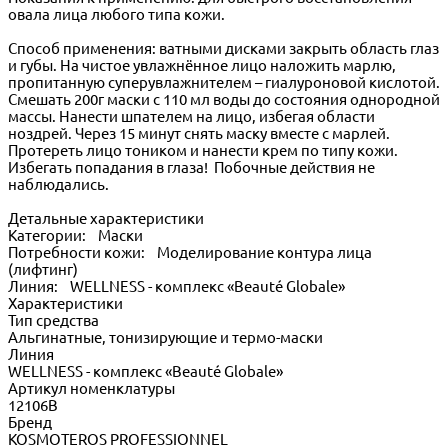
овала лица любого типа кожи.
Способ применения: ватными дисками закрыть область глаз
и губы. На чистое увлажнённое лицо наложить марлю,
пропитанную суперувлажнителем – гиалуроновой кислотой.
Смешать 200г маски с 110 мл воды до состояния однородной
массы. Нанести шпателем на лицо, избегая области
ноздрей. Через 15 минут снять маску вместе с марлей.
Протереть лицо тоником и нанести крем по типу кожи.
Избегать попадания в глаза! Побочные действия не
наблюдались.
Детальные характеристики
Категории: Маски
Потребности кожи: Моделирование контура лица
(лифтинг)
Линия: WELLNESS - комплекс «Beauté Globale»
Характеристики
Тип средства
Альгинатные, тонизирующие и термо-маски
Линия
WELLNESS - комплекс «Beauté Globale»
Артикул номенклатуры
12106В
Бренд
KOSMOTEROS PROFESSIONNEL