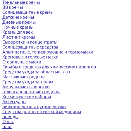
Тональные кремы
BB кремы
Солнцезащитные кремы
Детские кремы
Дневные кремы
Ночные кремы
Кремы для век
Лифтинг кремы
Сыворотки и концентраты
Солнцезащитные средства
Альгинатные, тонизирующие и термомаски
Кремовые и гелевые маски
Стерильные маски
Скрабы и средства для химических пилингов
Средства ухода за областью глаз
Массажные средства
Средства ухода за телом
Ампульные сыворотки
Гели и аппаратные средства
Косметические наборы
Аксессуары
Биокорректоры-нутрицевтики
Средства для эстетической медицины
Бренды
О нас
Блог