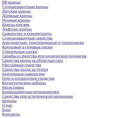
BB кремы
Солнцезащитные кремы
Детские кремы
Дневные кремы
Ночные кремы
Кремы для век
Лифтинг кремы
Сыворотки и концентраты
Солнцезащитные средства
Альгинатные, тонизирующие и термомаски
Кремовые и гелевые маски
Стерильные маски
Скрабы и средства для химических пилингов
Средства ухода за областью глаз
Массажные средства
Средства ухода за телом
Ампульные сыворотки
Гели и аппаратные средства
Косметические наборы
Аксессуары
Биокорректоры-нутрицевтики
Средства для эстетической медицины
Бренды
О нас
Блог
Контакты