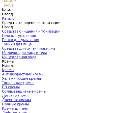
Каталог
Назад
Каталог
Средства очищения и тонизации
Назад
Средства очищения и тонизации
Гели для умывания
Пенки для умывания
Тоники для лица
Средства для снятия макияжа
Молочко для лица и тела
Мицеллярная вода
Кремы
Назад
Кремы
Антивозрастные кремы
Увлажняющие кремы
Тональные кремы
BB кремы
Солнцезащитные кремы
Детские кремы
Дневные кремы
Ночные кремы
Кремы для век
Лифтинг кремы