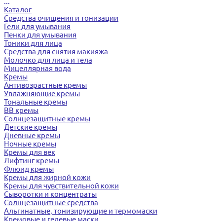
...
Каталог
Средства очищения и тонизации
Гели для умывания
Пенки для умывания
Тоники для лица
Средства для снятия макияжа
Молочко для лица и тела
Мицеллярная вода
Кремы
Антивозрастные кремы
Увлажняющие кремы
Тональные кремы
BB кремы
Солнцезащитные кремы
Детские кремы
Дневные кремы
Ночные кремы
Кремы для век
Лифтинг кремы
Флюид кремы
Кремы для жирной кожи
Кремы для чувствительной кожи
Сыворотки и концентраты
Солнцезащитные средства
Альгинатные, тонизирующие и термомаски
Кремовые и гелевые маски