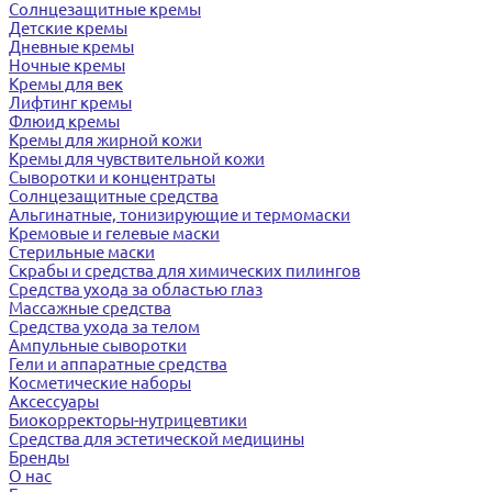
Солнцезащитные кремы
Детские кремы
Дневные кремы
Ночные кремы
Кремы для век
Лифтинг кремы
Флюид кремы
Кремы для жирной кожи
Кремы для чувствительной кожи
Сыворотки и концентраты
Солнцезащитные средства
Альгинатные, тонизирующие и термомаски
Кремовые и гелевые маски
Стерильные маски
Скрабы и средства для химических пилингов
Средства ухода за областью глаз
Массажные средства
Средства ухода за телом
Ампульные сыворотки
Гели и аппаратные средства
Косметические наборы
Аксессуары
Биокорректоры-нутрицевтики
Средства для эстетической медицины
Бренды
О нас