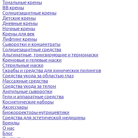
Тональные кремы
BB кремы
Солнцезащитные кремы
Детские кремы
Дневные кремы
Ночные кремы
Кремы для век
Лифтинг кремы
Сыворотки и концентраты
Солнцезащитные средства
Альгинатные, тонизирующие и термомаски
Кремовые и гелевые маски
Стерильные маски
Скрабы и средства для химических пилингов
Средства ухода за областью глаз
Массажные средства
Средства ухода за телом
Ампульные сыворотки
Гели и аппаратные средства
Косметические наборы
Аксессуары
Биокорректоры-нутрицевтики
Средства для эстетической медицины
Бренды
О нас
Блог