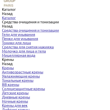
Каталог
Назад
Каталог
Средства очищения и тонизации
Назад
Средства очищения и тонизации
Гели для умывания
Пенки для умывания
Тоники для лица
Средства для снятия макияжа
Молочко для лица и тела
Мицеллярная вода
Кремы
Назад
Кремы
Антивозрастные кремы
Увлажняющие кремы
Тональные кремы
BB кремы
Солнцезащитные кремы
Детские кремы
Дневные кремы
Ночные кремы
Кремы для век
Лифтинг кремы