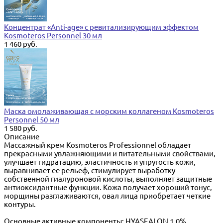
Концентрат «Anti-age» с ревитализирующим эффектом
Kosmoteros Personnel 30 мл
1 460 руб.
Маска омолаживающая с морским коллагеном Kosmoteros
Personnel 50 мл
1 580 руб.
Описание
Массажный крем Kosmoteros Professionnel обладает
прекрасными увлажняющими и питательными свойствами,
улучшает гидратацию, эластичность и упругость кожи,
выравнивает ее рельеф, стимулирует выработку
собственной гиалуроновой кислоты, выполняет защитные
антиоксидантные функции. Кожа получает хороший тонус,
морщины разглаживаются, овал лица приобретает четкие
контуры.
Основные активные компоненты: HYASEALON 1,0%,