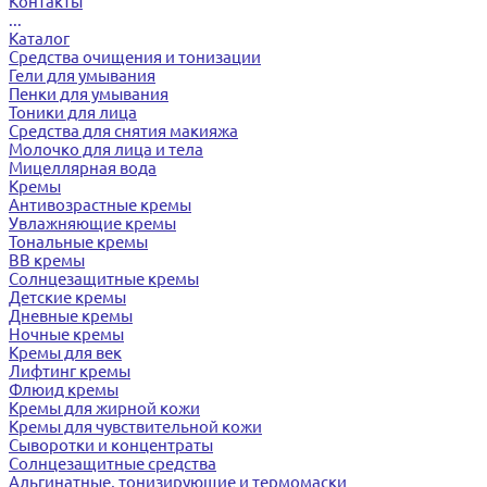
Контакты
...
Каталог
Средства очищения и тонизации
Гели для умывания
Пенки для умывания
Тоники для лица
Средства для снятия макияжа
Молочко для лица и тела
Мицеллярная вода
Кремы
Антивозрастные кремы
Увлажняющие кремы
Тональные кремы
BB кремы
Солнцезащитные кремы
Детские кремы
Дневные кремы
Ночные кремы
Кремы для век
Лифтинг кремы
Флюид кремы
Кремы для жирной кожи
Кремы для чувствительной кожи
Сыворотки и концентраты
Солнцезащитные средства
Альгинатные, тонизирующие и термомаски