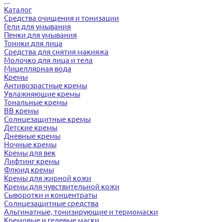
...
Каталог
Средства очищения и тонизации
Гели для умывания
Пенки для умывания
Тоники для лица
Средства для снятия макияжа
Молочко для лица и тела
Мицеллярная вода
Кремы
Антивозрастные кремы
Увлажняющие кремы
Тональные кремы
BB кремы
Солнцезащитные кремы
Детские кремы
Дневные кремы
Ночные кремы
Кремы для век
Лифтинг кремы
Флюид кремы
Кремы для жирной кожи
Кремы для чувствительной кожи
Сыворотки и концентраты
Солнцезащитные средства
Альгинатные, тонизирующие и термомаски
Кремовые и гелевые маски