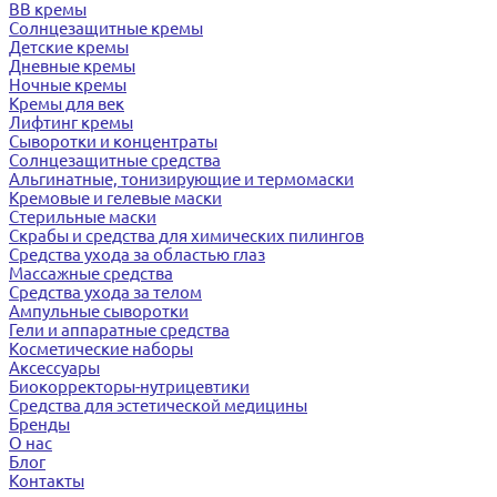
BB кремы
Солнцезащитные кремы
Детские кремы
Дневные кремы
Ночные кремы
Кремы для век
Лифтинг кремы
Сыворотки и концентраты
Солнцезащитные средства
Альгинатные, тонизирующие и термомаски
Кремовые и гелевые маски
Стерильные маски
Скрабы и средства для химических пилингов
Средства ухода за областью глаз
Массажные средства
Средства ухода за телом
Ампульные сыворотки
Гели и аппаратные средства
Косметические наборы
Аксессуары
Биокорректоры-нутрицевтики
Средства для эстетической медицины
Бренды
О нас
Блог
Контакты