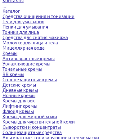
Контакты
...
Каталог
Средства очищения и тонизации
Гели для умывания
Пенки для умывания
Тоники для лица
Средства для снятия макияжа
Молочко для лица и тела
Мицеллярная вода
Кремы
Антивозрастные кремы
Увлажняющие кремы
Тональные кремы
BB кремы
Солнцезащитные кремы
Детские кремы
Дневные кремы
Ночные кремы
Кремы для век
Лифтинг кремы
Флюид кремы
Кремы для жирной кожи
Кремы для чувствительной кожи
Сыворотки и концентраты
Солнцезащитные средства
Альгинатные, тонизирующие и термомаски