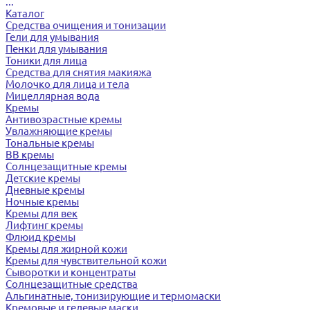
...
Каталог
Средства очищения и тонизации
Гели для умывания
Пенки для умывания
Тоники для лица
Средства для снятия макияжа
Молочко для лица и тела
Мицеллярная вода
Кремы
Антивозрастные кремы
Увлажняющие кремы
Тональные кремы
BB кремы
Солнцезащитные кремы
Детские кремы
Дневные кремы
Ночные кремы
Кремы для век
Лифтинг кремы
Флюид кремы
Кремы для жирной кожи
Кремы для чувствительной кожи
Сыворотки и концентраты
Солнцезащитные средства
Альгинатные, тонизирующие и термомаски
Кремовые и гелевые маски