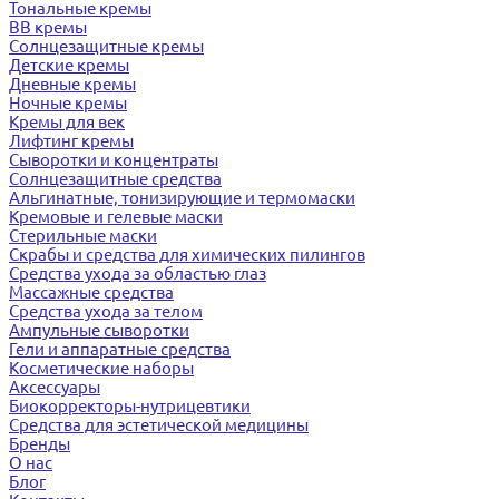
Тональные кремы
BB кремы
Солнцезащитные кремы
Детские кремы
Дневные кремы
Ночные кремы
Кремы для век
Лифтинг кремы
Сыворотки и концентраты
Солнцезащитные средства
Альгинатные, тонизирующие и термомаски
Кремовые и гелевые маски
Стерильные маски
Скрабы и средства для химических пилингов
Средства ухода за областью глаз
Массажные средства
Средства ухода за телом
Ампульные сыворотки
Гели и аппаратные средства
Косметические наборы
Аксессуары
Биокорректоры-нутрицевтики
Средства для эстетической медицины
Бренды
О нас
Блог