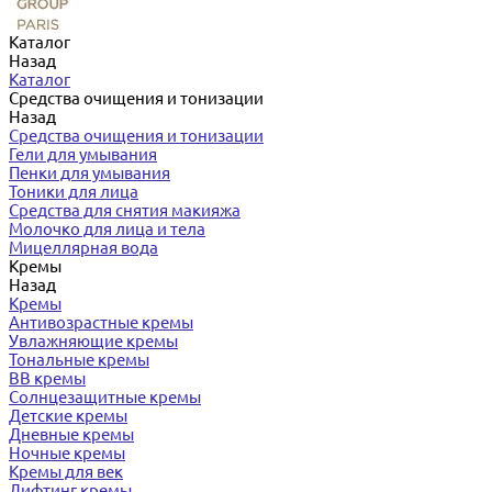
Каталог
Назад
Каталог
Средства очищения и тонизации
Назад
Средства очищения и тонизации
Гели для умывания
Пенки для умывания
Тоники для лица
Средства для снятия макияжа
Молочко для лица и тела
Мицеллярная вода
Кремы
Назад
Кремы
Антивозрастные кремы
Увлажняющие кремы
Тональные кремы
BB кремы
Солнцезащитные кремы
Детские кремы
Дневные кремы
Ночные кремы
Кремы для век
Лифтинг кремы