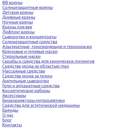
BB кремы
Солнцезащитные кремы
Детские кремы
Дневные кремы
Ночные кремы
Кремы для век
Лифтинг кремы
Сыворотки и концентраты
Солнцезащитные средства
Альгинатные, тонизирующие и термомаски
Кремовые и гелевые маски
Стерильные маски
Скрабы и средства для химических пилингов
Средства ухода за областью глаз
Массажные средства
Средства ухода за телом
Ампульные сыворотки
Гели и аппаратные средства
Косметические наборы
Аксессуары
Биокорректоры-нутрицевтики
Средства для эстетической медицины
Бренды
О нас
Блог
Контакты