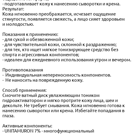
- подготавливает кожу к нанесению сыворотки и крема.
Результат:
Кожа мгновенно преображается, исчезает ощущение
стянутости, появляется свежесть, а лицо сияет здоровьем
и молодостью.
Показания к применению:
- для сухой и обезвоженной кожи;
- для чувствительной кожи, склонной к раздражению;
- для тех, кто ищет мягкое тонизирующее средство без
спирта и агрессивных компонентов;
- идеален для ежедневного использования утром и вечером.
Противопоказания
- Индивидуальная непереносимость компонентов.
- Не наносить на поврежденную кожу.
Способ применения:
Смочите ватный диск увлажняющим тоником
гидроактиватором и мягко протрите кожу лица, шеи и
декольте. Не требует смывания. Кожа мгновенно готова к
нанесению сыворотки или крема. Избегайте попадания в
глаза.
Активные компоненты:
- UNITAMURON 7% - многофункциональный