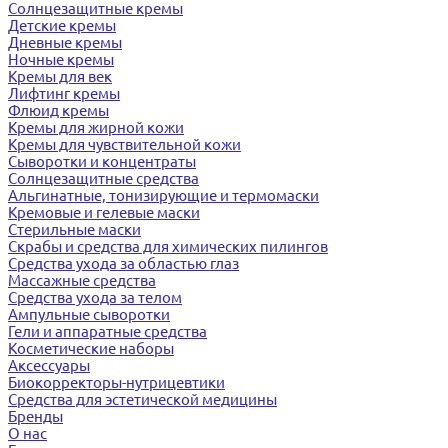
Солнцезащитные кремы
Детские кремы
Дневные кремы
Ночные кремы
Кремы для век
Лифтинг кремы
Флюид кремы
Кремы для жирной кожи
Кремы для чувствительной кожи
Сыворотки и концентраты
Солнцезащитные средства
Альгинатные, тонизирующие и термомаски
Кремовые и гелевые маски
Стерильные маски
Скрабы и средства для химических пилингов
Средства ухода за областью глаз
Массажные средства
Средства ухода за телом
Ампульные сыворотки
Гели и аппаратные средства
Косметические наборы
Аксессуары
Биокорректоры-нутрицевтики
Средства для эстетической медицины
Бренды
О нас