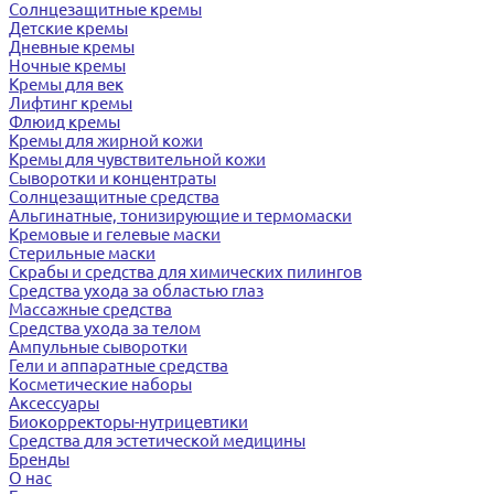
Солнцезащитные кремы
Детские кремы
Дневные кремы
Ночные кремы
Кремы для век
Лифтинг кремы
Флюид кремы
Кремы для жирной кожи
Кремы для чувствительной кожи
Сыворотки и концентраты
Солнцезащитные средства
Альгинатные, тонизирующие и термомаски
Кремовые и гелевые маски
Стерильные маски
Скрабы и средства для химических пилингов
Средства ухода за областью глаз
Массажные средства
Средства ухода за телом
Ампульные сыворотки
Гели и аппаратные средства
Косметические наборы
Аксессуары
Биокорректоры-нутрицевтики
Средства для эстетической медицины
Бренды
О нас