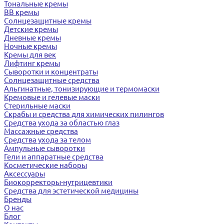
Тональные кремы
BB кремы
Солнцезащитные кремы
Детские кремы
Дневные кремы
Ночные кремы
Кремы для век
Лифтинг кремы
Сыворотки и концентраты
Солнцезащитные средства
Альгинатные, тонизирующие и термомаски
Кремовые и гелевые маски
Стерильные маски
Скрабы и средства для химических пилингов
Средства ухода за областью глаз
Массажные средства
Средства ухода за телом
Ампульные сыворотки
Гели и аппаратные средства
Косметические наборы
Аксессуары
Биокорректоры-нутрицевтики
Средства для эстетической медицины
Бренды
О нас
Блог