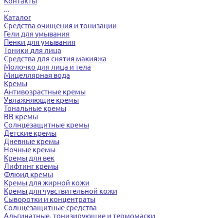
Контакты
...
Каталог
Средства очищения и тонизации
Гели для умывания
Пенки для умывания
Тоники для лица
Средства для снятия макияжа
Молочко для лица и тела
Мицеллярная вода
Кремы
Антивозрастные кремы
Увлажняющие кремы
Тональные кремы
BB кремы
Солнцезащитные кремы
Детские кремы
Дневные кремы
Ночные кремы
Кремы для век
Лифтинг кремы
Флюид кремы
Кремы для жирной кожи
Кремы для чувствительной кожи
Сыворотки и концентраты
Солнцезащитные средства
Альгинатные, тонизирующие и термомаски