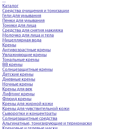
...
Каталог
Средства очищения и тонизации
Гели для умывания
Пенки для умывания
Тоники для лица
Средства для снятия макияжа
Молочко для лица и тела
Мицеллярная вода
Кремы
Антивозрастные кремы
Увлажняющие кремы
Тональные кремы
BB кремы
Солнцезащитные кремы
Детские кремы
Дневные кремы
Ночные кремы
Кремы для век
Лифтинг кремы
Флюид кремы
Кремы для жирной кожи
Кремы для чувствительной кожи
Сыворотки и концентраты
Солнцезащитные средства
Альгинатные, тонизирующие и термомаски
Кремовые и гелевые маски