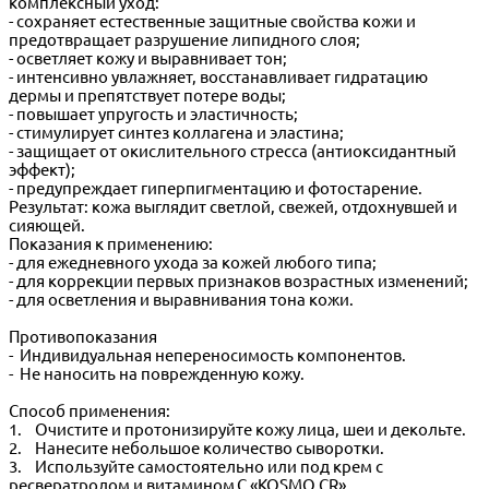
комплексный уход:
- сохраняет естественные защитные свойства кожи и
предотвращает разрушение липидного слоя;
- осветляет кожу и выравнивает тон;
- интенсивно увлажняет, восстанавливает гидратацию
дермы и препятствует потере воды;
- повышает упругость и эластичность;
- стимулирует синтез коллагена и эластина;
- защищает от окислительного стресса (антиоксидантный
эффект);
- предупреждает гиперпигментацию и фотостарение.
Результат: кожа выглядит светлой, свежей, отдохнувшей и
сияющей.
Показания к применению:
- для ежедневного ухода за кожей любого типа;
- для коррекции первых признаков возрастных изменений;
- для осветления и выравнивания тона кожи.
Противопоказания
- Индивидуальная непереносимость компонентов.
- Не наносить на поврежденную кожу.
Способ применения:
1. Очистите и протонизируйте кожу лица, шеи и декольте.
2. Нанесите небольшое количество сыворотки.
3. Используйте самостоятельно или под крем с
ресвератролом и витамином С «KOSMO CR».