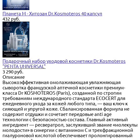
Планета М - Хитозан Dr.Kosmoteros 40 капсул
432 руб.
Подарочный набор уходовой косметики Dr.Kosmoteros
"PENTA UNIVERSAL"
3 290 руб.
Описание
Высокоэффективная омолаживающая увлажняющая
сыворотка французской аптечной косметики премиум-
класса Dr KOSMOTEROS (Paris), созданной по строгим
требованиям международного стандарта ECOCERT для
ежедневного ухода за кожей любого типа, — ваш ключ к
сияющей и упругой коже. Сбалансированная формула не
содержит отдушки и сочетает передовые anti age
технологии с безопасностью состава. Главный активный
ингредиент — ресвератрол, заслуживший звание «молекулы
молодости» в синергии с витамином С и трехфракционной
гиалуроновой кислотой обеспечивает пролонгированный