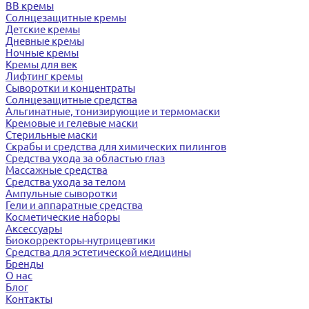
BB кремы
Солнцезащитные кремы
Детские кремы
Дневные кремы
Ночные кремы
Кремы для век
Лифтинг кремы
Сыворотки и концентраты
Солнцезащитные средства
Альгинатные, тонизирующие и термомаски
Кремовые и гелевые маски
Стерильные маски
Скрабы и средства для химических пилингов
Средства ухода за областью глаз
Массажные средства
Средства ухода за телом
Ампульные сыворотки
Гели и аппаратные средства
Косметические наборы
Аксессуары
Биокорректоры-нутрицевтики
Средства для эстетической медицины
Бренды
О нас
Блог
Контакты