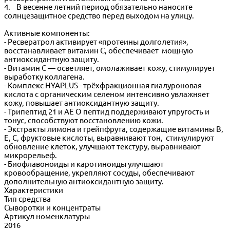
4. В весенне летний период обязательно наносите
солнцезащитное средство перед выходом на улицу.
Активные компоненты:
- Ресвератрол активирует «протеины долголетия»,
восстанавливает витамин С, обеспечивает мощную
антиоксидантную защиту.
- Витамин С — осветляет, омолаживает кожу, стимулирует
выработку коллагена.
- Комплекс HYAPLUS - трёхфракционная гиалуроновая
кислота с органическим селеном интенсивно увлажняет
кожу, повышает антиоксидантную защиту.
- Трипептид 21 и АЕ О пептид поддерживают упругость и
тонус, способствуют восстановлению кожи.
- Экстракты лимона и грейпфрута, содержащие витамины B,
E, C, фруктовые кислоты, выравнивают тон, стимулируют
обновление клеток, улучшают текстуру, выравнивают
микрорельеф.
- Биофлавоноиды и каротиноиды улучшают
кровообращение, укрепляют сосуды, обеспечивают
дополнительную антиоксидантную защиту.
Характеристики
Тип средства
Сыворотки и концентраты
Артикул номенклатуры
2016