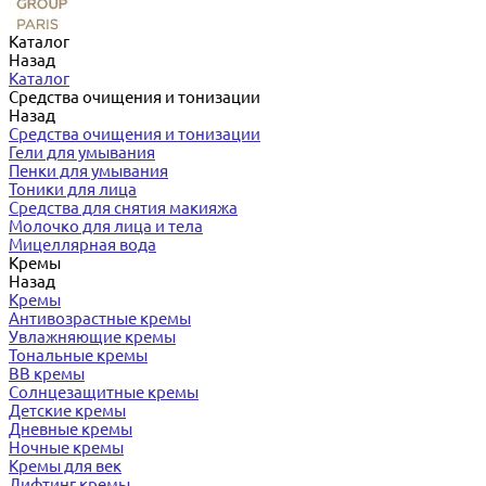
Каталог
Назад
Каталог
Средства очищения и тонизации
Назад
Средства очищения и тонизации
Гели для умывания
Пенки для умывания
Тоники для лица
Средства для снятия макияжа
Молочко для лица и тела
Мицеллярная вода
Кремы
Назад
Кремы
Антивозрастные кремы
Увлажняющие кремы
Тональные кремы
BB кремы
Солнцезащитные кремы
Детские кремы
Дневные кремы
Ночные кремы
Кремы для век
Лифтинг кремы