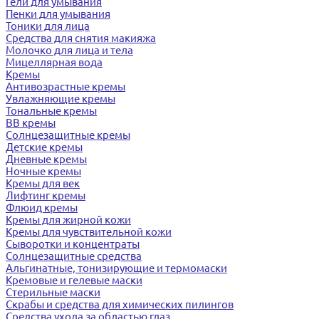
Гели для умывания
Пенки для умывания
Тоники для лица
Средства для снятия макияжа
Молочко для лица и тела
Мицеллярная вода
Кремы
Антивозрастные кремы
Увлажняющие кремы
Тональные кремы
BB кремы
Солнцезащитные кремы
Детские кремы
Дневные кремы
Ночные кремы
Кремы для век
Лифтинг кремы
Флюид кремы
Кремы для жирной кожи
Кремы для чувствительной кожи
Сыворотки и концентраты
Солнцезащитные средства
Альгинатные, тонизирующие и термомаски
Кремовые и гелевые маски
Стерильные маски
Скрабы и средства для химических пилингов
Средства ухода за областью глаз