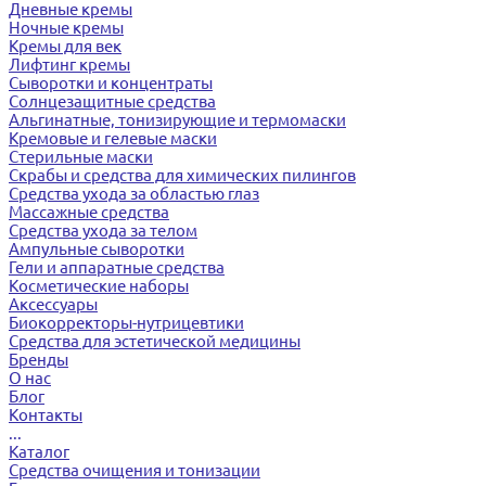
Дневные кремы
Ночные кремы
Кремы для век
Лифтинг кремы
Сыворотки и концентраты
Солнцезащитные средства
Альгинатные, тонизирующие и термомаски
Кремовые и гелевые маски
Стерильные маски
Скрабы и средства для химических пилингов
Средства ухода за областью глаз
Массажные средства
Средства ухода за телом
Ампульные сыворотки
Гели и аппаратные средства
Косметические наборы
Аксессуары
Биокорректоры-нутрицевтики
Средства для эстетической медицины
Бренды
О нас
Блог
Контакты
...
Каталог
Средства очищения и тонизации