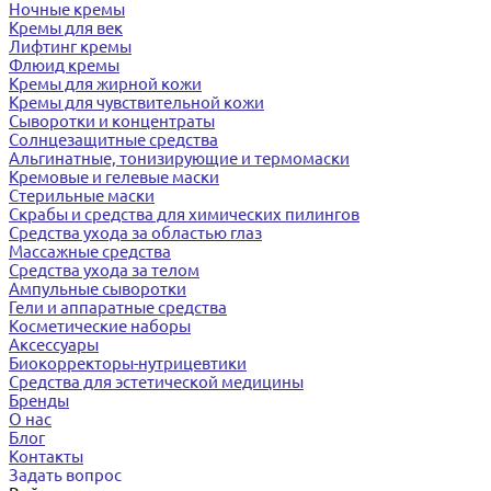
Ночные кремы
Кремы для век
Лифтинг кремы
Флюид кремы
Кремы для жирной кожи
Кремы для чувствительной кожи
Сыворотки и концентраты
Солнцезащитные средства
Альгинатные, тонизирующие и термомаски
Кремовые и гелевые маски
Стерильные маски
Скрабы и средства для химических пилингов
Средства ухода за областью глаз
Массажные средства
Средства ухода за телом
Ампульные сыворотки
Гели и аппаратные средства
Косметические наборы
Аксессуары
Биокорректоры-нутрицевтики
Средства для эстетической медицины
Бренды
О нас
Блог
Контакты
Задать вопрос