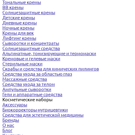
Тональные кремы
BB кремы
Солнцезащитные кремы
Детские кремы
Дневные кремы
Ночные кремы
Кремы для век
Лифтинг кремы
Сыворотки и концентраты
Солнцезащитные средства
Альгинатные, тонизирующие и термомаски
Кремовые и гелевые маски
Стерильные маски
Скрабы и средства для химических пилингов
Средства ухода за областью глаз
Массажные средства
Средства ухода за телом
Ампульные сыворотки
Гели и аппаратные средства
Косметические наборы
Аксессуары
Биокорректоры-нутрицевтики
Средства для эстетической медицины
Бренды
О нас
Блог