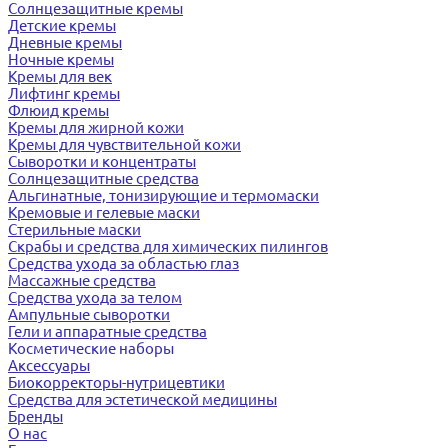
Солнцезащитные кремы
Детские кремы
Дневные кремы
Ночные кремы
Кремы для век
Лифтинг кремы
Флюид кремы
Кремы для жирной кожи
Кремы для чувствительной кожи
Сыворотки и концентраты
Солнцезащитные средства
Альгинатные, тонизирующие и термомаски
Кремовые и гелевые маски
Стерильные маски
Скрабы и средства для химических пилингов
Средства ухода за областью глаз
Массажные средства
Средства ухода за телом
Ампульные сыворотки
Гели и аппаратные средства
Косметические наборы
Аксессуары
Биокорректоры-нутрицевтики
Средства для эстетической медицины
Бренды
О нас