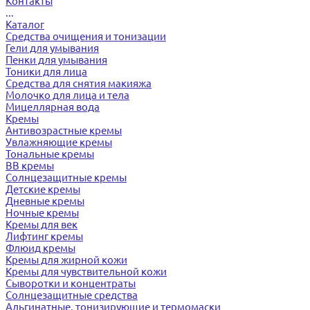
Контакты
...
Каталог
Средства очищения и тонизации
Гели для умывания
Пенки для умывания
Тоники для лица
Средства для снятия макияжа
Молочко для лица и тела
Мицеллярная вода
Кремы
Антивозрастные кремы
Увлажняющие кремы
Тональные кремы
BB кремы
Солнцезащитные кремы
Детские кремы
Дневные кремы
Ночные кремы
Кремы для век
Лифтинг кремы
Флюид кремы
Кремы для жирной кожи
Кремы для чувствительной кожи
Сыворотки и концентраты
Солнцезащитные средства
Альгинатные, тонизирующие и термомаски