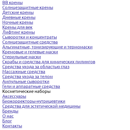
BB кремы
Солнцезащитные кремы
Детские кремы
Дневные кремы
Ночные кремы
Кремы для век
Лифтинг кремы
Сыворотки и концентраты
Солнцезащитные средства
Альгинатные, тонизирующие и термомаски
Кремовые и гелевые маски
Стерильные маски
Скрабы и средства для химических пилингов
Средства ухода за областью глаз
Массажные средства
Средства ухода за телом
Ампульные сыворотки
Гели и аппаратные средства
Косметические наборы
Аксессуары
Биокорректоры-нутрицевтики
Средства для эстетической медицины
Бренды
О нас
Блог
Контакты