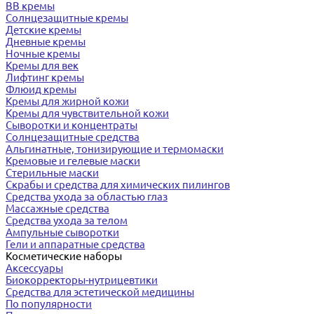
BB кремы
Солнцезащитные кремы
Детские кремы
Дневные кремы
Ночные кремы
Кремы для век
Лифтинг кремы
Флюид кремы
Кремы для жирной кожи
Кремы для чувствительной кожи
Сыворотки и концентраты
Солнцезащитные средства
Альгинатные, тонизирующие и термомаски
Кремовые и гелевые маски
Стерильные маски
Скрабы и средства для химических пилингов
Средства ухода за областью глаз
Массажные средства
Средства ухода за телом
Ампульные сыворотки
Гели и аппаратные средства
Косметические наборы
Аксессуары
Биокорректоры-нутрицевтики
Средства для эстетической медицины
По популярности