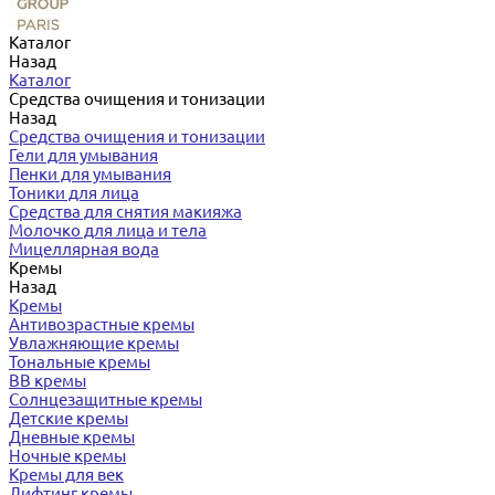
Каталог
Назад
Каталог
Средства очищения и тонизации
Назад
Средства очищения и тонизации
Гели для умывания
Пенки для умывания
Тоники для лица
Средства для снятия макияжа
Молочко для лица и тела
Мицеллярная вода
Кремы
Назад
Кремы
Антивозрастные кремы
Увлажняющие кремы
Тональные кремы
BB кремы
Солнцезащитные кремы
Детские кремы
Дневные кремы
Ночные кремы
Кремы для век
Лифтинг кремы