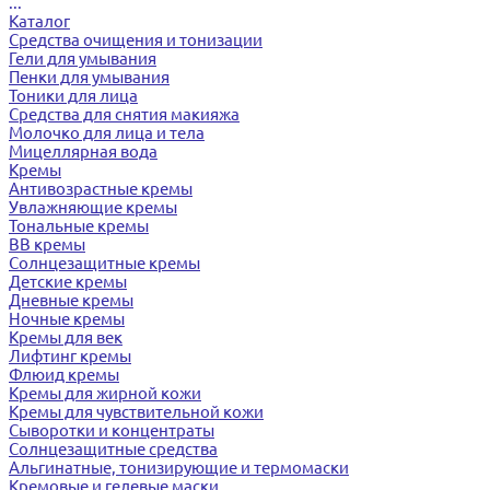
...
Каталог
Средства очищения и тонизации
Гели для умывания
Пенки для умывания
Тоники для лица
Средства для снятия макияжа
Молочко для лица и тела
Мицеллярная вода
Кремы
Антивозрастные кремы
Увлажняющие кремы
Тональные кремы
BB кремы
Солнцезащитные кремы
Детские кремы
Дневные кремы
Ночные кремы
Кремы для век
Лифтинг кремы
Флюид кремы
Кремы для жирной кожи
Кремы для чувствительной кожи
Сыворотки и концентраты
Солнцезащитные средства
Альгинатные, тонизирующие и термомаски
Кремовые и гелевые маски