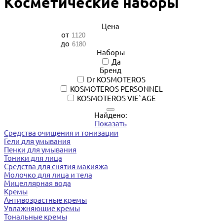
Косметические наборы
Цена
от
до
Наборы
Да
Бренд
Dr KOSMOTEROS
KOSMOTEROS PERSONNEL
KOSMOTEROS VIE`AGE
Найдено:
Показать
Средства очищения и тонизации
Гели для умывания
Пенки для умывания
Тоники для лица
Средства для снятия макияжа
Молочко для лица и тела
Мицеллярная вода
Кремы
Антивозрастные кремы
Увлажняющие кремы
Тональные кремы