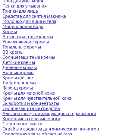
Гели для умывания
Пенки для умывания
Тоники для лица
Средства для снятия макияжа
Молочко для лица и тела
Мицеллярная вода
Кремы
Антивозрастные кремы
Увлажняющие кремы
Тональные кремы
BB кремы
Солнцезащитные кремы
Детские кремы
Дневные кремы
Ночные кремы
Кремы для век
Лифтинг кремы
Флюид кремы
Кремы для жирной кожи
Кремы для чувствительной кожи
Сыворотки и концентраты
Солнцезащитные средства
Альгинатные, тонизирующие и термомаски
Кремовые и гелевые маски
Стерильные маски
Скрабы и средства для химических пилингов
Средства ухода за областью глаз