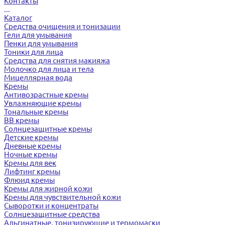
Контакты
...
Каталог
Средства очищения и тонизации
Гели для умывания
Пенки для умывания
Тоники для лица
Средства для снятия макияжа
Молочко для лица и тела
Мицеллярная вода
Кремы
Антивозрастные кремы
Увлажняющие кремы
Тональные кремы
BB кремы
Солнцезащитные кремы
Детские кремы
Дневные кремы
Ночные кремы
Кремы для век
Лифтинг кремы
Флюид кремы
Кремы для жирной кожи
Кремы для чувствительной кожи
Сыворотки и концентраты
Солнцезащитные средства
Альгинатные, тонизирующие и термомаски