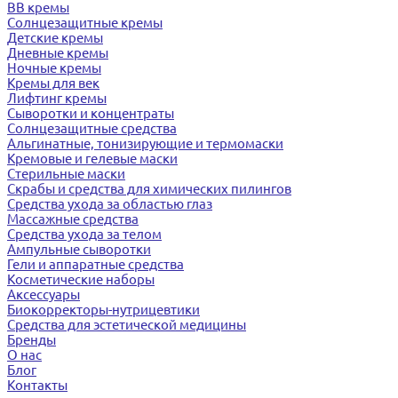
BB кремы
Солнцезащитные кремы
Детские кремы
Дневные кремы
Ночные кремы
Кремы для век
Лифтинг кремы
Сыворотки и концентраты
Солнцезащитные средства
Альгинатные, тонизирующие и термомаски
Кремовые и гелевые маски
Стерильные маски
Скрабы и средства для химических пилингов
Средства ухода за областью глаз
Массажные средства
Средства ухода за телом
Ампульные сыворотки
Гели и аппаратные средства
Косметические наборы
Аксессуары
Биокорректоры-нутрицевтики
Средства для эстетической медицины
Бренды
О нас
Блог
Контакты