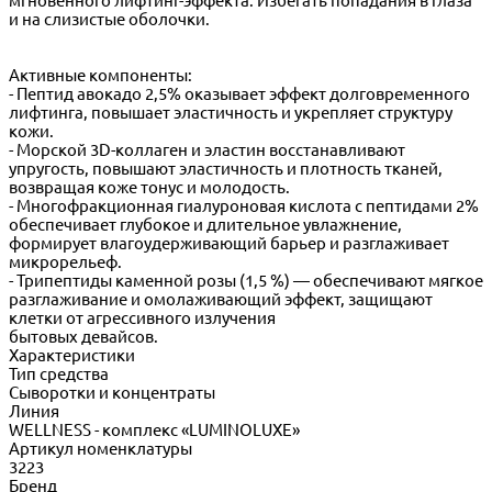
мгновенного лифтинг-эффекта. Избегать попадания в глаза
и на слизистые оболочки.
Активные компоненты:
- Пептид авокадо 2,5% оказывает эффект долговременного
лифтинга, повышает эластичность и укрепляет структуру
кожи.
- Морской 3D-коллаген и эластин восстанавливают
упругость, повышают эластичность и плотность тканей,
возвращая коже тонус и молодость.
- Многофракционная гиалуроновая кислота с пептидами 2%
обеспечивает глубокое и длительное увлажнение,
формирует влагоудерживающий барьер и разглаживает
микрорельеф.
- Трипептиды каменной розы (1,5 %) — обеспечивают мягкое
разглаживание и омолаживающий эффект, защищают
клетки от агрессивного излучения
бытовых девайсов.
Характеристики
Тип средства
Сыворотки и концентраты
Линия
WELLNESS - комплекс «LUMINOLUXE»
Артикул номенклатуры
3223
Бренд