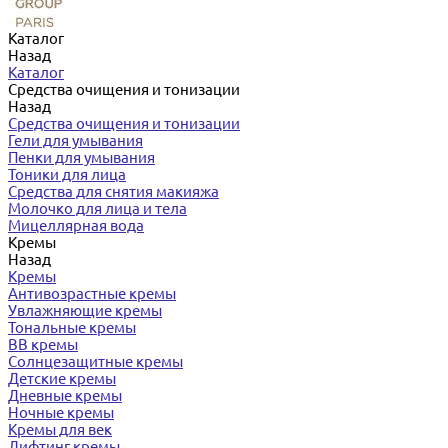
Каталог
Назад
Каталог
Средства очищения и тонизации
Назад
Средства очищения и тонизации
Гели для умывания
Пенки для умывания
Тоники для лица
Средства для снятия макияжа
Молочко для лица и тела
Мицеллярная вода
Кремы
Назад
Кремы
Антивозрастные кремы
Увлажняющие кремы
Тональные кремы
BB кремы
Солнцезащитные кремы
Детские кремы
Дневные кремы
Ночные кремы
Кремы для век
Лифтинг кремы