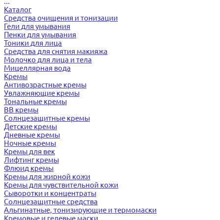
...
Каталог
Средства очищения и тонизации
Гели для умывания
Пенки для умывания
Тоники для лица
Средства для снятия макияжа
Молочко для лица и тела
Мицеллярная вода
Кремы
Антивозрастные кремы
Увлажняющие кремы
Тональные кремы
BB кремы
Солнцезащитные кремы
Детские кремы
Дневные кремы
Ночные кремы
Кремы для век
Лифтинг кремы
Флюид кремы
Кремы для жирной кожи
Кремы для чувствительной кожи
Сыворотки и концентраты
Солнцезащитные средства
Альгинатные, тонизирующие и термомаски
Кремовые и гелевые маски