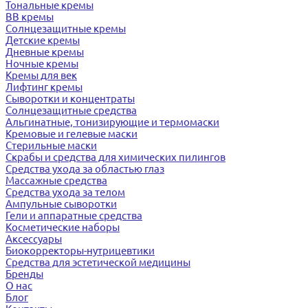
Тональные кремы
BB кремы
Солнцезащитные кремы
Детские кремы
Дневные кремы
Ночные кремы
Кремы для век
Лифтинг кремы
Сыворотки и концентраты
Солнцезащитные средства
Альгинатные, тонизирующие и термомаски
Кремовые и гелевые маски
Стерильные маски
Скрабы и средства для химических пилингов
Средства ухода за областью глаз
Массажные средства
Средства ухода за телом
Ампульные сыворотки
Гели и аппаратные средства
Косметические наборы
Аксессуары
Биокорректоры-нутрицевтики
Средства для эстетической медицины
Бренды
О нас
Блог