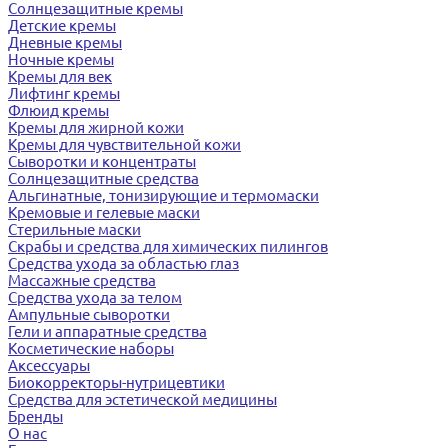
Солнцезащитные кремы
Детские кремы
Дневные кремы
Ночные кремы
Кремы для век
Лифтинг кремы
Флюид кремы
Кремы для жирной кожи
Кремы для чувствительной кожи
Сыворотки и концентраты
Солнцезащитные средства
Альгинатные, тонизирующие и термомаски
Кремовые и гелевые маски
Стерильные маски
Скрабы и средства для химических пилингов
Средства ухода за областью глаз
Массажные средства
Средства ухода за телом
Ампульные сыворотки
Гели и аппаратные средства
Косметические наборы
Аксессуары
Биокорректоры-нутрицевтики
Средства для эстетической медицины
Бренды
О нас