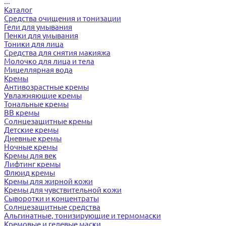
...
Каталог
Средства очищения и тонизации
Гели для умывания
Пенки для умывания
Тоники для лица
Средства для снятия макияжа
Молочко для лица и тела
Мицеллярная вода
Кремы
Антивозрастные кремы
Увлажняющие кремы
Тональные кремы
BB кремы
Солнцезащитные кремы
Детские кремы
Дневные кремы
Ночные кремы
Кремы для век
Лифтинг кремы
Флюид кремы
Кремы для жирной кожи
Кремы для чувствительной кожи
Сыворотки и концентраты
Солнцезащитные средства
Альгинатные, тонизирующие и термомаски
Кремовые и гелевые маски