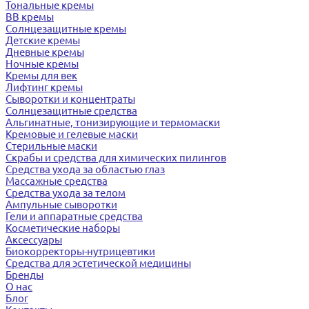
Тональные кремы
BB кремы
Солнцезащитные кремы
Детские кремы
Дневные кремы
Ночные кремы
Кремы для век
Лифтинг кремы
Сыворотки и концентраты
Солнцезащитные средства
Альгинатные, тонизирующие и термомаски
Кремовые и гелевые маски
Стерильные маски
Скрабы и средства для химических пилингов
Средства ухода за областью глаз
Массажные средства
Средства ухода за телом
Ампульные сыворотки
Гели и аппаратные средства
Косметические наборы
Аксессуары
Биокорректоры-нутрицевтики
Средства для эстетической медицины
Бренды
О нас
Блог