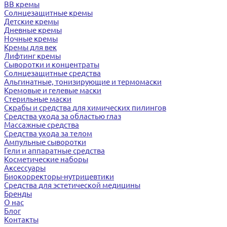
BB кремы
Солнцезащитные кремы
Детские кремы
Дневные кремы
Ночные кремы
Кремы для век
Лифтинг кремы
Сыворотки и концентраты
Солнцезащитные средства
Альгинатные, тонизирующие и термомаски
Кремовые и гелевые маски
Стерильные маски
Скрабы и средства для химических пилингов
Средства ухода за областью глаз
Массажные средства
Средства ухода за телом
Ампульные сыворотки
Гели и аппаратные средства
Косметические наборы
Аксессуары
Биокорректоры-нутрицевтики
Средства для эстетической медицины
Бренды
О нас
Блог
Контакты