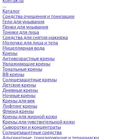
Контакты
...
Каталог
Средства очищения и тонизации
Гели для умывания
Пенки для умывания
Тоники для лица
Средства для снятия макияжа
Молочко для лица и тела
Мицеллярная вода
Кремы
Антивозрастные кремы
Увлажняющие кремы
Тональные кремы
BB кремы
Солнцезащитные кремы
Детские кремы
Дневные кремы
Ночные кремы
Кремы для век
Лифтинг кремы
Флюид кремы
Кремы для жирной кожи
Кремы для чувствительной кожи
Сыворотки и концентраты
Солнцезащитные средства
Альгинатные, тонизирующие и термомаски