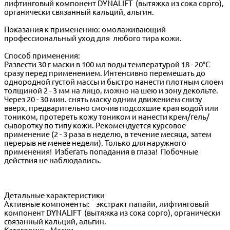
лифтинговый компонент DYNALIFT (вытяжка из сока сорго),
органически связанный кальций, альгин.
Показания к применению: омолаживающий
профессиональный уход для любого тира кожи.
Способ применения:
Развести 30 г маски в 100 мл воды температурой 18 - 20°С
сразу перед применением. Интенсивно перемешать до
однородной густой массы и быстро нанести плотным слоем
толщиной 2 - 3 мм на лицо, можно на шею и зону декольте.
Через 20 - 30 мин. снять маску одним движением снизу
вверх, предварительно смочив подсохшие края водой или
тоником, протереть кожу тоником и нанести крем/гель/
сыворотку по типу кожи. Рекомендуется курсовое
применение (2 - 3 раза в неделю, в течение месяца, затем
перерыв не менее недели). Только для наружного
применения! Избегать попадания в глаза! Побочные
действия не наблюдались.
Детальные характеристики
Активные компоненты: экстракт папайи, лифтинговый
компонент DYNALIFT (вытяжка из сока сорго), органически
связанный кальций, альгин.