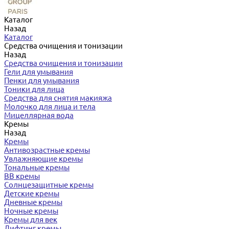
Каталог
Назад
Каталог
Средства очищения и тонизации
Назад
Средства очищения и тонизации
Гели для умывания
Пенки для умывания
Тоники для лица
Средства для снятия макияжа
Молочко для лица и тела
Мицеллярная вода
Кремы
Назад
Кремы
Антивозрастные кремы
Увлажняющие кремы
Тональные кремы
BB кремы
Солнцезащитные кремы
Детские кремы
Дневные кремы
Ночные кремы
Кремы для век
Лифтинг кремы