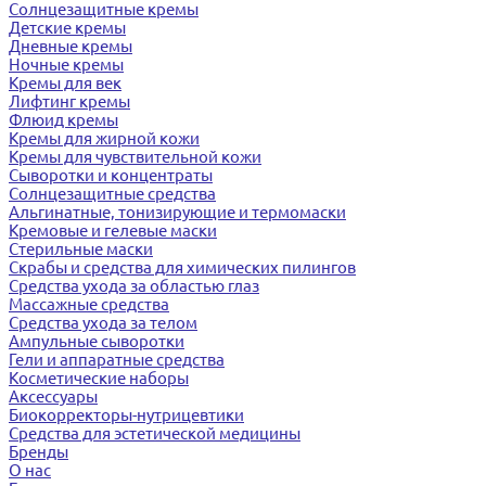
Солнцезащитные кремы
Детские кремы
Дневные кремы
Ночные кремы
Кремы для век
Лифтинг кремы
Флюид кремы
Кремы для жирной кожи
Кремы для чувствительной кожи
Сыворотки и концентраты
Солнцезащитные средства
Альгинатные, тонизирующие и термомаски
Кремовые и гелевые маски
Стерильные маски
Скрабы и средства для химических пилингов
Средства ухода за областью глаз
Массажные средства
Средства ухода за телом
Ампульные сыворотки
Гели и аппаратные средства
Косметические наборы
Аксессуары
Биокорректоры-нутрицевтики
Средства для эстетической медицины
Бренды
О нас