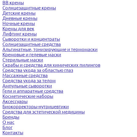
BB кремы
Солнцезащитные кремы
Детские кремы
Дневные кремы
Ночные кремы
Кремы для век
Лифтинг кремы
Сыворотки и концентраты
Солнцезащитные средства
Альгинатные, тонизирующие и термомаски
Кремовые и гелевые маски
Стерильные маски
Скрабы и средства для химических пилингов
Средства ухода за областью глаз
Массажные средства
Средства ухода за телом
Ампульные сыворотки
Гели и аппаратные средства
Косметические наборы
Аксессуары
Биокорректоры-нутрицевтики
Средства для эстетической медицины
Бренды
О нас
Блог
Контакты