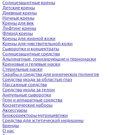
Солнцезащитные кремы
Детские кремы
Дневные кремы
Ночные кремы
Кремы для век
Лифтинг кремы
Флюид кремы
Кремы для жирной кожи
Кремы для чувствительной кожи
Сыворотки и концентраты
Солнцезащитные средства
Альгинатные, тонизирующие и термомаски
Кремовые и гелевые маски
Стерильные маски
Скрабы и средства для химических пилингов
Средства ухода за областью глаз
Массажные средства
Средства ухода за телом
Ампульные сыворотки
Гели и аппаратные средства
Косметические наборы
Аксессуары
Биокорректоры-нутрицевтики
Средства для эстетической медицины
Бренды
О нас