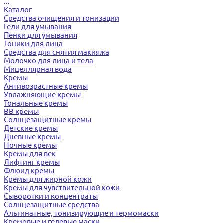
...
Каталог
Средства очищения и тонизации
Гели для умывания
Пенки для умывания
Тоники для лица
Средства для снятия макияжа
Молочко для лица и тела
Мицеллярная вода
Кремы
Антивозрастные кремы
Увлажняющие кремы
Тональные кремы
BB кремы
Солнцезащитные кремы
Детские кремы
Дневные кремы
Ночные кремы
Кремы для век
Лифтинг кремы
Флюид кремы
Кремы для жирной кожи
Кремы для чувствительной кожи
Сыворотки и концентраты
Солнцезащитные средства
Альгинатные, тонизирующие и термомаски
Кремовые и гелевые маски