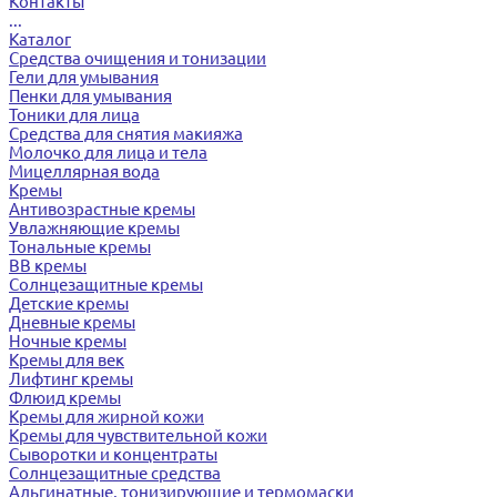
Контакты
...
Каталог
Средства очищения и тонизации
Гели для умывания
Пенки для умывания
Тоники для лица
Средства для снятия макияжа
Молочко для лица и тела
Мицеллярная вода
Кремы
Антивозрастные кремы
Увлажняющие кремы
Тональные кремы
BB кремы
Солнцезащитные кремы
Детские кремы
Дневные кремы
Ночные кремы
Кремы для век
Лифтинг кремы
Флюид кремы
Кремы для жирной кожи
Кремы для чувствительной кожи
Сыворотки и концентраты
Солнцезащитные средства
Альгинатные, тонизирующие и термомаски