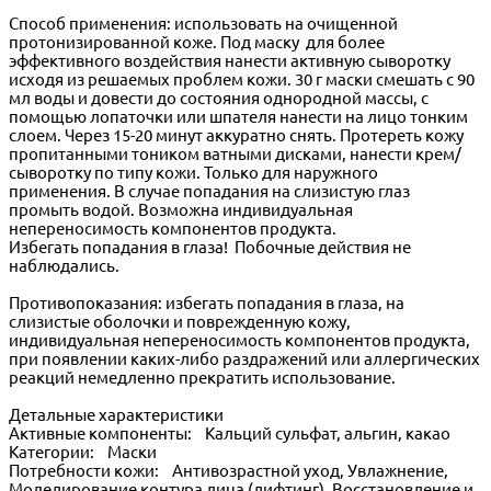
Способ применения: использовать на очищенной
протонизированной коже. Под маску для более
эффективного воздействия нанести активную сыворотку
исходя из решаемых проблем кожи. 30 г маски смешать с 90
мл воды и довести до состояния однородной массы, с
помощью лопаточки или шпателя нанести на лицо тонким
слоем. Через 15-20 минут аккуратно снять. Протереть кожу
пропитанными тоником ватными дисками, нанести крем/
сыворотку по типу кожи. Только для наружного
применения. В случае попадания на слизистую глаз
промыть водой. Возможна индивидуальная
непереносимость компонентов продукта.
Избегать попадания в глаза! Побочные действия не
наблюдались.
Противопоказания: избегать попадания в глаза, на
слизистые оболочки и поврежденную кожу,
индивидуальная непереносимость компонентов продукта,
при появлении каких-либо раздражений или аллергических
реакций немедленно прекратить использование.
Детальные характеристики
Активные компоненты: Кальций сульфат, альгин, какао
Категории: Маски
Потребности кожи: Антивозрастной уход, Увлажнение,
Моделирование контура лица (лифтинг), Восстановление и