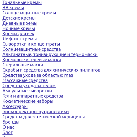
Тональные кремы
BB кремы
Солнцезащитные кремы
Детские кремы
Дневные кремы
Ночные кремы
Кремы для век
Лифтинг кремы
Сыворотки и концентраты
Солнцезащитные средства
Альгинатные, тонизирующие и термомаски
Кремовые и гелевые маски
Стерильные маски
Скрабы и средства для химических пилингов
Средства ухода за областью глаз
Массажные средства
Средства ухода за телом
Ампульные сыворотки
Гели и аппаратные средства
Косметические наборы
Аксессуары
Биокорректоры-нутрицевтики
Средства для эстетической медицины
Бренды
О нас
Блог