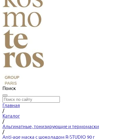
Поиск
Главная
/
Каталог
/
Альгинатные, тонизирующие и термомаски
/
Anti-age маска с шоколадом R-STUDIO 90 г