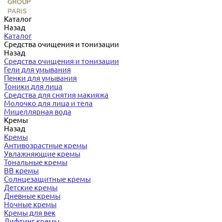
Каталог
Назад
Каталог
Средства очищения и тонизации
Назад
Средства очищения и тонизации
Гели для умывания
Пенки для умывания
Тоники для лица
Средства для снятия макияжа
Молочко для лица и тела
Мицеллярная вода
Кремы
Назад
Кремы
Антивозрастные кремы
Увлажняющие кремы
Тональные кремы
BB кремы
Солнцезащитные кремы
Детские кремы
Дневные кремы
Ночные кремы
Кремы для век
Лифтинг кремы