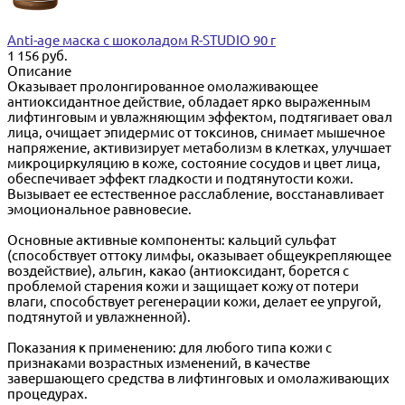
Anti-age маска с шоколадом R-STUDIO 90 г
1 156 руб.
Описание
Оказывает пролонгированное омолаживающее
антиоксидантное действие, обладает ярко выраженным
лифтинговым и увлажняющим эффектом, подтягивает овал
лица, очищает эпидермис от токсинов, снимает мышечное
напряжение, активизирует метаболизм в клетках, улучшает
микроциркуляцию в коже, состояние сосудов и цвет лица,
обеспечивает эффект гладкости и подтянутости кожи.
Вызывает ее естественное расслабление, восстанавливает
эмоциональное равновесие.
Основные активные компоненты: кальций сульфат
(способствует оттоку лимфы, оказывает общеукрепляющее
воздействие), альгин, какао (антиоксидант, борется с
проблемой старения кожи и защищает кожу от потери
влаги, способствует регенерации кожи, делает ее упругой,
подтянутой и увлажненной).
Показания к применению: для любого типа кожи с
признаками возрастных изменений, в качестве
завершающего средства в лифтинговых и омолаживающих
процедурах.