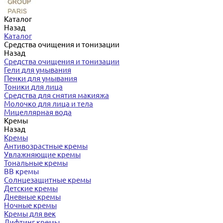
Каталог
Назад
Каталог
Средства очищения и тонизации
Назад
Средства очищения и тонизации
Гели для умывания
Пенки для умывания
Тоники для лица
Средства для снятия макияжа
Молочко для лица и тела
Мицеллярная вода
Кремы
Назад
Кремы
Антивозрастные кремы
Увлажняющие кремы
Тональные кремы
BB кремы
Солнцезащитные кремы
Детские кремы
Дневные кремы
Ночные кремы
Кремы для век
Лифтинг кремы