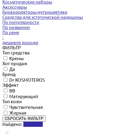
Косметические наборы
Аксессуары
Биокорректоры-нутрицевтики
Средства для эстетической медицины
По популярности
По названию
По цене
:
дешевле
дороже
ФИЛЬТР
Тип средства
Кремы
Хит продаж
Да
Бренд
Dr KOSMOTEROS
Эффект
BB
Матирующий
Тип кожи
Чувствительная
Жирная
СБРОСИТЬ ФИЛЬТР
Найдено:
Показать