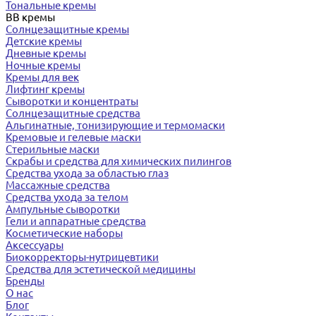
Тональные кремы
BB кремы
Солнцезащитные кремы
Детские кремы
Дневные кремы
Ночные кремы
Кремы для век
Лифтинг кремы
Сыворотки и концентраты
Солнцезащитные средства
Альгинатные, тонизирующие и термомаски
Кремовые и гелевые маски
Стерильные маски
Скрабы и средства для химических пилингов
Средства ухода за областью глаз
Массажные средства
Средства ухода за телом
Ампульные сыворотки
Гели и аппаратные средства
Косметические наборы
Аксессуары
Биокорректоры-нутрицевтики
Средства для эстетической медицины
Бренды
О нас
Блог