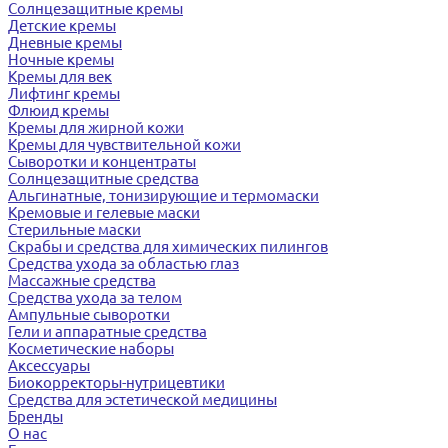
Солнцезащитные кремы
Детские кремы
Дневные кремы
Ночные кремы
Кремы для век
Лифтинг кремы
Флюид кремы
Кремы для жирной кожи
Кремы для чувствительной кожи
Сыворотки и концентраты
Солнцезащитные средства
Альгинатные, тонизирующие и термомаски
Кремовые и гелевые маски
Стерильные маски
Скрабы и средства для химических пилингов
Средства ухода за областью глаз
Массажные средства
Средства ухода за телом
Ампульные сыворотки
Гели и аппаратные средства
Косметические наборы
Аксессуары
Биокорректоры-нутрицевтики
Средства для эстетической медицины
Бренды
О нас