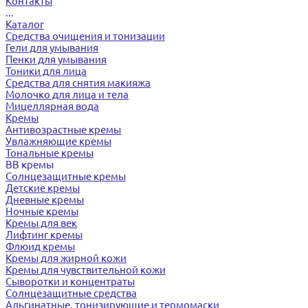
Контакты
...
Каталог
Средства очищения и тонизации
Гели для умывания
Пенки для умывания
Тоники для лица
Средства для снятия макияжа
Молочко для лица и тела
Мицеллярная вода
Кремы
Антивозрастные кремы
Увлажняющие кремы
Тональные кремы
BB кремы
Солнцезащитные кремы
Детские кремы
Дневные кремы
Ночные кремы
Кремы для век
Лифтинг кремы
Флюид кремы
Кремы для жирной кожи
Кремы для чувствительной кожи
Сыворотки и концентраты
Солнцезащитные средства
Альгинатные, тонизирующие и термомаски