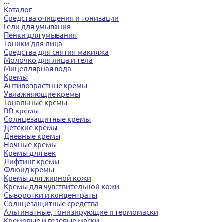
...
Каталог
Средства очищения и тонизации
Гели для умывания
Пенки для умывания
Тоники для лица
Средства для снятия макияжа
Молочко для лица и тела
Мицеллярная вода
Кремы
Антивозрастные кремы
Увлажняющие кремы
Тональные кремы
BB кремы
Солнцезащитные кремы
Детские кремы
Дневные кремы
Ночные кремы
Кремы для век
Лифтинг кремы
Флюид кремы
Кремы для жирной кожи
Кремы для чувствительной кожи
Сыворотки и концентраты
Солнцезащитные средства
Альгинатные, тонизирующие и термомаски
Кремовые и гелевые маски