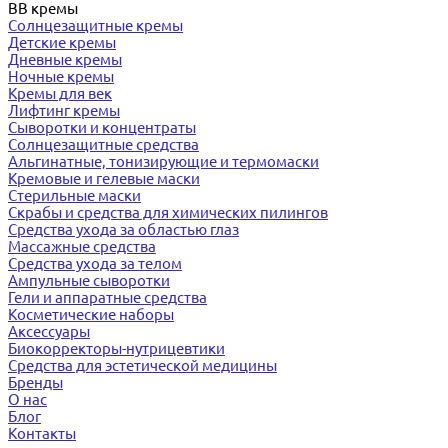
BB кремы
Солнцезащитные кремы
Детские кремы
Дневные кремы
Ночные кремы
Кремы для век
Лифтинг кремы
Сыворотки и концентраты
Солнцезащитные средства
Альгинатные, тонизирующие и термомаски
Кремовые и гелевые маски
Стерильные маски
Скрабы и средства для химических пилингов
Средства ухода за областью глаз
Массажные средства
Средства ухода за телом
Ампульные сыворотки
Гели и аппаратные средства
Косметические наборы
Аксессуары
Биокорректоры-нутрицевтики
Средства для эстетической медицины
Бренды
О нас
Блог
Контакты