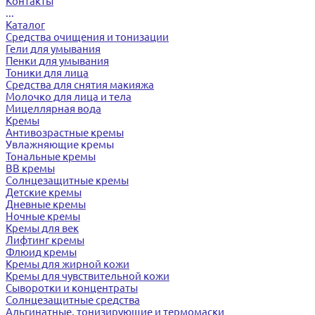
Контакты
...
Каталог
Средства очищения и тонизации
Гели для умывания
Пенки для умывания
Тоники для лица
Средства для снятия макияжа
Молочко для лица и тела
Мицеллярная вода
Кремы
Антивозрастные кремы
Увлажняющие кремы
Тональные кремы
BB кремы
Солнцезащитные кремы
Детские кремы
Дневные кремы
Ночные кремы
Кремы для век
Лифтинг кремы
Флюид кремы
Кремы для жирной кожи
Кремы для чувствительной кожи
Сыворотки и концентраты
Солнцезащитные средства
Альгинатные, тонизирующие и термомаски