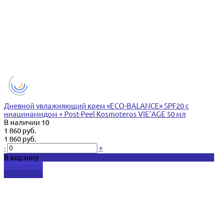
Дневной увлажняющий крем «ECO-BALANCE» SPF20 с
ниацинамидом + Post-Peel Kosmoteros VIE’AGE 50 мл
В наличии
10
1 860 руб.
1 860 руб.
-
+
В корзину
Добавлено
Подробнее