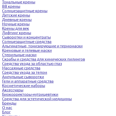
Тональные кремы
BB кремы
Солнцезащитные кремы
Детские кремы
Дневные кремы
Ночные кремы
Кремы для век
Лифтинг кремы
Сыворотки и концентраты
Солнцезащитные средства
Альгинатные, тонизирующие и термомаски
Кремовые и гелевые маски
Стерильные маски
Скрабы и средства для химических пилингов
Средства ухода за областью глаз
Массажные средства
Средства ухода за телом
Ампульные сыворотки
Гели и аппаратные средства
Косметические наборы
Аксессуары
Биокорректоры-нутрицевтики
Средства для эстетической медицины
Бренды
О нас
Блог