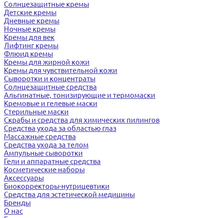
Солнцезащитные кремы
Детские кремы
Дневные кремы
Ночные кремы
Кремы для век
Лифтинг кремы
Флюид кремы
Кремы для жирной кожи
Кремы для чувствительной кожи
Сыворотки и концентраты
Солнцезащитные средства
Альгинатные, тонизирующие и термомаски
Кремовые и гелевые маски
Стерильные маски
Скрабы и средства для химических пилингов
Средства ухода за областью глаз
Массажные средства
Средства ухода за телом
Ампульные сыворотки
Гели и аппаратные средства
Косметические наборы
Аксессуары
Биокорректоры-нутрицевтики
Средства для эстетической медицины
Бренды
О нас