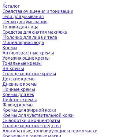
...
Каталог
Средства очищения и тонизации
Гели для умывания
Пенки для умывания
Тоники для лица
Средства для снятия макияжа
Молочко для лица и тела
Мицеллярная вода
Кремы
Антивозрастные кремы
Увлажняющие кремы
Тональные кремы
BB кремы
Солнцезащитные кремы
Детские кремы
Дневные кремы
Ночные кремы
Кремы для век
Лифтинг кремы
Флюид кремы
Кремы для жирной кожи
Кремы для чувствительной кожи
Сыворотки и концентраты
Солнцезащитные средства
Альгинатные, тонизирующие и термомаски
Кремовые и гелевые маски