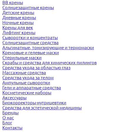
BB кремы
Солнцезащитные кремы
Детские кремы
Дневные кремы
Ночные кремы
Кремы для век
Лифтинг кремы
Сыворотки и концентраты
Солнцезащитные средства
Альгинатные, тонизирующие и термомаски
Кремовые и гелевые маски
Стерильные маски
Скрабы и средства для химических пилингов
Средства ухода за областью глаз
Массажные средства
Средства ухода за телом
Ампульные сыворотки
Гели и аппаратные средства
Косметические наборы
Аксессуары
Биокорректоры-нутрицевтики
Средства для эстетической медицины
Бренды
О нас
Блог
Контакты