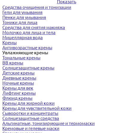
Показать
Средства очищения и тонизации
Гели для умывания
Пенки для умывания
Тоники для лица
Средства для снятия макияжа
Молочко для лица и тела
Мицеллярная вода
Кремы
Антивозрастные кремы
Увлажняющие кремы
Тональные кремы
BB кремы
Солнцезащитные кремы
Детские кремы
Дневные кремы
Ночные кремы
Кремы для век
Лифтинг кремы
Флюид кремы
Кремы для жирной кожи
Кремы для чувствительной кожи
Сыворотки и концентраты
Солнцезащитные средства
Альгинатные, тонизирующие и термомаски
Кремовые и гелевые маски