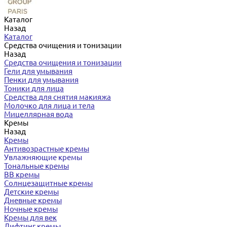
Каталог
Назад
Каталог
Средства очищения и тонизации
Назад
Средства очищения и тонизации
Гели для умывания
Пенки для умывания
Тоники для лица
Средства для снятия макияжа
Молочко для лица и тела
Мицеллярная вода
Кремы
Назад
Кремы
Антивозрастные кремы
Увлажняющие кремы
Тональные кремы
BB кремы
Солнцезащитные кремы
Детские кремы
Дневные кремы
Ночные кремы
Кремы для век
Лифтинг кремы