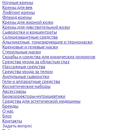
Ночные кремы
Кремы для век
Лифтинг кремы
Флюид кремы
Кремы для жирной кожи
Кремы для чувствительной кожи
Сыворотки и концентраты
Солнцезащитные средства
Альгинатные, тонизирующие и термомаски
Кремовые и гелевые маски
Стерильные маски
Скрабы и средства для химических пилингов
Средства ухода за областью глаз
Массажные средства
Средства ухода за телом
Ампульные сыворотки
Гели и аппаратные средства
Косметические наборы
Аксессуары
Биокорректоры-нутрицевтики
Средства для эстетической медицины
Бренды
О нас
Блог
Контакты
Задать вопрос