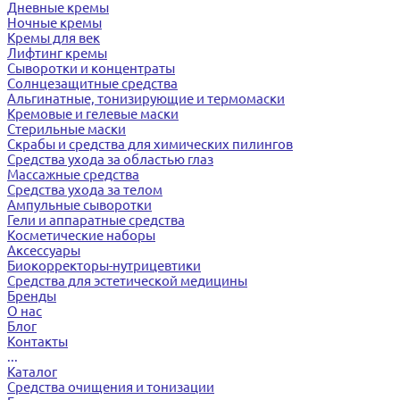
Дневные кремы
Ночные кремы
Кремы для век
Лифтинг кремы
Сыворотки и концентраты
Солнцезащитные средства
Альгинатные, тонизирующие и термомаски
Кремовые и гелевые маски
Стерильные маски
Скрабы и средства для химических пилингов
Средства ухода за областью глаз
Массажные средства
Средства ухода за телом
Ампульные сыворотки
Гели и аппаратные средства
Косметические наборы
Аксессуары
Биокорректоры-нутрицевтики
Средства для эстетической медицины
Бренды
О нас
Блог
Контакты
...
Каталог
Средства очищения и тонизации