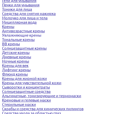
Гели для умывания
Пенки для умывания
Тоники для лица
Средства для снятия макияжа
Молочко для лица и тела
Мицеллярная вода
Кремы
Антивозрастные кремы
Увлажняющие кремы
Тональные кремы
BB кремы
Солнцезащитные кремы
Детские кремы
Дневные кремы
Ночные кремы
Кремы для век
Лифтинг кремы
Флюид кремы
Кремы для жирной кожи
Кремы для чувствительной кожи
Сыворотки и концентраты
Солнцезащитные средства
Альгинатные, тонизирующие и термомаски
Кремовые и гелевые маски
Стерильные маски
Скрабы и средства для химических пилингов
Средства ухода за областью глаз