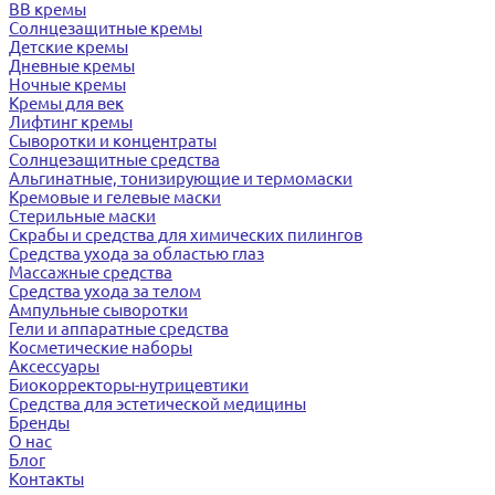
BB кремы
Солнцезащитные кремы
Детские кремы
Дневные кремы
Ночные кремы
Кремы для век
Лифтинг кремы
Сыворотки и концентраты
Солнцезащитные средства
Альгинатные, тонизирующие и термомаски
Кремовые и гелевые маски
Стерильные маски
Скрабы и средства для химических пилингов
Средства ухода за областью глаз
Массажные средства
Средства ухода за телом
Ампульные сыворотки
Гели и аппаратные средства
Косметические наборы
Аксессуары
Биокорректоры-нутрицевтики
Средства для эстетической медицины
Бренды
О нас
Блог
Контакты