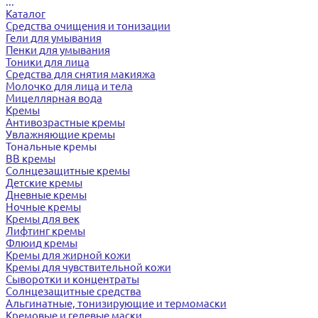
...
Каталог
Средства очищения и тонизации
Гели для умывания
Пенки для умывания
Тоники для лица
Средства для снятия макияжа
Молочко для лица и тела
Мицеллярная вода
Кремы
Антивозрастные кремы
Увлажняющие кремы
Тональные кремы
BB кремы
Солнцезащитные кремы
Детские кремы
Дневные кремы
Ночные кремы
Кремы для век
Лифтинг кремы
Флюид кремы
Кремы для жирной кожи
Кремы для чувствительной кожи
Сыворотки и концентраты
Солнцезащитные средства
Альгинатные, тонизирующие и термомаски
Кремовые и гелевые маски