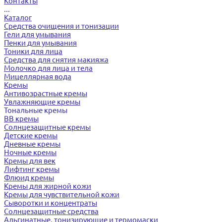
Контакты
...
Каталог
Средства очищения и тонизации
Гели для умывания
Пенки для умывания
Тоники для лица
Средства для снятия макияжа
Молочко для лица и тела
Мицеллярная вода
Кремы
Антивозрастные кремы
Увлажняющие кремы
Тональные кремы
BB кремы
Солнцезащитные кремы
Детские кремы
Дневные кремы
Ночные кремы
Кремы для век
Лифтинг кремы
Флюид кремы
Кремы для жирной кожи
Кремы для чувствительной кожи
Сыворотки и концентраты
Солнцезащитные средства
Альгинатные, тонизирующие и термомаски