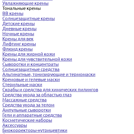
Увлажняющие кремы
Тональные кремы
BB кремы
Солнцезащитные кремы
Детские кремы
Дневные кремы
Ночные кремы
Кремы для век
Лифтинг кремы
Флюид кремы
Кремы для жирной кожи
Кремы для чувствительной кожи
Сыворотки и концентраты
Солнцезащитные средства
Альгинатные, тонизирующие и термомаски
Кремовые и гелевые маски
Стерильные маски
Скрабы и средства для химических пилингов
Средства ухода за областью глаз
Массажные средства
Средства ухода за телом
Ампульные сыворотки
Гели и аппаратные средства
Косметические наборы
Аксессуары
Биокорректоры-нутрицевтики