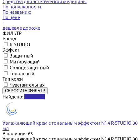
Средства для эстетической медицины
По популярности
По названию
По цене
:
дешевле
дороже
ФИЛЬТР
Бренд
R-STUDIO
Эффект
Защитный
Матирующий
Солнцезащитный
Тональный
Тип кожи
Чувствительная
СБРОСИТЬ ФИЛЬТР
Найдено:
Показать
Увлажняющий крем с тональным эффектом № 4 R-STUDIO 30
мл
В наличии: 63
Увлажняющий крем с тональным эффектом № 4 R-STUDIO 30