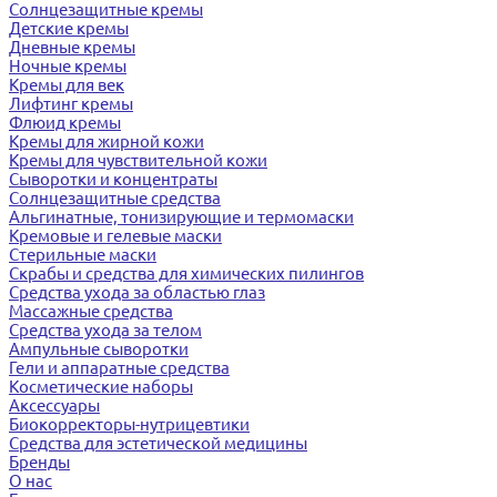
Солнцезащитные кремы
Детские кремы
Дневные кремы
Ночные кремы
Кремы для век
Лифтинг кремы
Флюид кремы
Кремы для жирной кожи
Кремы для чувствительной кожи
Сыворотки и концентраты
Солнцезащитные средства
Альгинатные, тонизирующие и термомаски
Кремовые и гелевые маски
Стерильные маски
Скрабы и средства для химических пилингов
Средства ухода за областью глаз
Массажные средства
Средства ухода за телом
Ампульные сыворотки
Гели и аппаратные средства
Косметические наборы
Аксессуары
Биокорректоры-нутрицевтики
Средства для эстетической медицины
Бренды
О нас