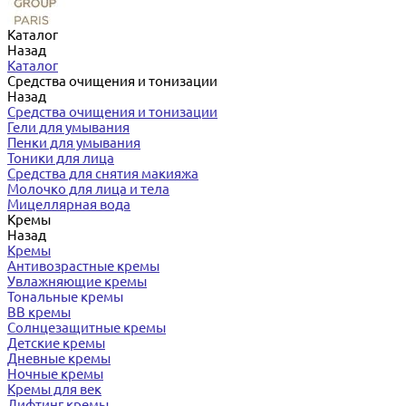
Каталог
Назад
Каталог
Средства очищения и тонизации
Назад
Средства очищения и тонизации
Гели для умывания
Пенки для умывания
Тоники для лица
Средства для снятия макияжа
Молочко для лица и тела
Мицеллярная вода
Кремы
Назад
Кремы
Антивозрастные кремы
Увлажняющие кремы
Тональные кремы
BB кремы
Солнцезащитные кремы
Детские кремы
Дневные кремы
Ночные кремы
Кремы для век
Лифтинг кремы