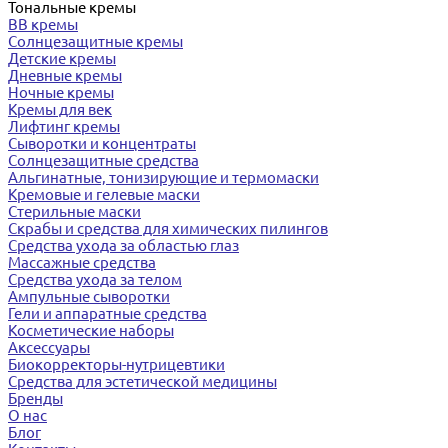
Тональные кремы
BB кремы
Солнцезащитные кремы
Детские кремы
Дневные кремы
Ночные кремы
Кремы для век
Лифтинг кремы
Сыворотки и концентраты
Солнцезащитные средства
Альгинатные, тонизирующие и термомаски
Кремовые и гелевые маски
Стерильные маски
Скрабы и средства для химических пилингов
Средства ухода за областью глаз
Массажные средства
Средства ухода за телом
Ампульные сыворотки
Гели и аппаратные средства
Косметические наборы
Аксессуары
Биокорректоры-нутрицевтики
Средства для эстетической медицины
Бренды
О нас
Блог