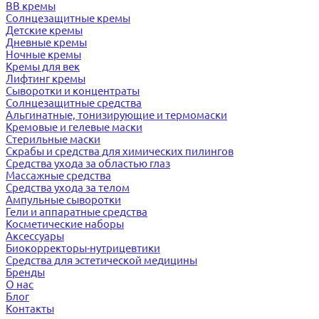
BB кремы
Солнцезащитные кремы
Детские кремы
Дневные кремы
Ночные кремы
Кремы для век
Лифтинг кремы
Сыворотки и концентраты
Солнцезащитные средства
Альгинатные, тонизирующие и термомаски
Кремовые и гелевые маски
Стерильные маски
Скрабы и средства для химических пилингов
Средства ухода за областью глаз
Массажные средства
Средства ухода за телом
Ампульные сыворотки
Гели и аппаратные средства
Косметические наборы
Аксессуары
Биокорректоры-нутрицевтики
Средства для эстетической медицины
Бренды
О нас
Блог
Контакты