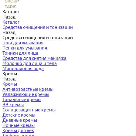
Каталог
Назад
Каталог
Средства очищения и тонизации
Назад
Средства очищения и тонизации
Гели для умывания
Пенки для умывания
Тоники для лица
Средства для снятия макияжа
Молочко для лица и тела
Мицеллярная вода
Кремы
Назад
Кремы
Антивозрастные кремы
Увлажняющие кремы
Тональные кремы
BB кремы
Солнцезащитные кремы
Детские кремы
Дневные кремы
Ночные кремы
Кремы для век
Лифтинг кремы