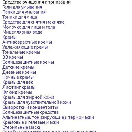
Средства очищения и тонизации
Гели для умывания
Пенки для умывания
Тоники для лица
Средства для снятия макияжа
Молочко для лица и тела
Мицеллярная вода
Кремы
Антивозрастные кремы
Увлажняющие кремы
Тональные кремы
BB кремы
Солнцезащитные кремы
Детские кремы
Дневные кремы
Ночные кремы
Кремы для век
Лифтинг кремы
Флюид кремы
Кремы для жирной кожи
Кремы для чувствительной кожи
Сыворотки и концентраты
Солнцезащитные средства
Альгинатные, тонизирующие и термомаски
Кремовые и гелевые маски
Стерильные маски