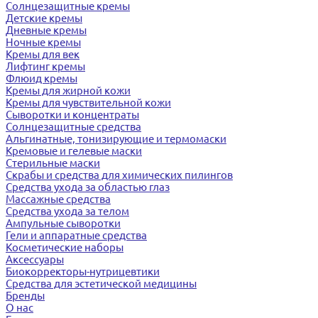
Солнцезащитные кремы
Детские кремы
Дневные кремы
Ночные кремы
Кремы для век
Лифтинг кремы
Флюид кремы
Кремы для жирной кожи
Кремы для чувствительной кожи
Сыворотки и концентраты
Солнцезащитные средства
Альгинатные, тонизирующие и термомаски
Кремовые и гелевые маски
Стерильные маски
Скрабы и средства для химических пилингов
Средства ухода за областью глаз
Массажные средства
Средства ухода за телом
Ампульные сыворотки
Гели и аппаратные средства
Косметические наборы
Аксессуары
Биокорректоры-нутрицевтики
Средства для эстетической медицины
Бренды
О нас