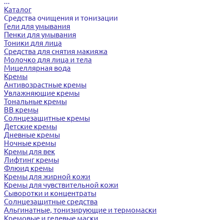
...
Каталог
Средства очищения и тонизации
Гели для умывания
Пенки для умывания
Тоники для лица
Средства для снятия макияжа
Молочко для лица и тела
Мицеллярная вода
Кремы
Антивозрастные кремы
Увлажняющие кремы
Тональные кремы
BB кремы
Солнцезащитные кремы
Детские кремы
Дневные кремы
Ночные кремы
Кремы для век
Лифтинг кремы
Флюид кремы
Кремы для жирной кожи
Кремы для чувствительной кожи
Сыворотки и концентраты
Солнцезащитные средства
Альгинатные, тонизирующие и термомаски
Кремовые и гелевые маски