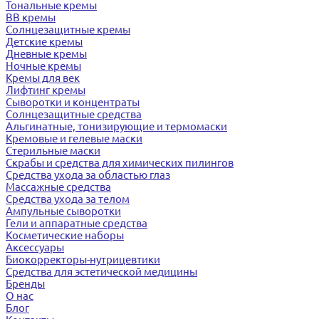
Тональные кремы
BB кремы
Солнцезащитные кремы
Детские кремы
Дневные кремы
Ночные кремы
Кремы для век
Лифтинг кремы
Сыворотки и концентраты
Солнцезащитные средства
Альгинатные, тонизирующие и термомаски
Кремовые и гелевые маски
Стерильные маски
Скрабы и средства для химических пилингов
Средства ухода за областью глаз
Массажные средства
Средства ухода за телом
Ампульные сыворотки
Гели и аппаратные средства
Косметические наборы
Аксессуары
Биокорректоры-нутрицевтики
Средства для эстетической медицины
Бренды
О нас
Блог