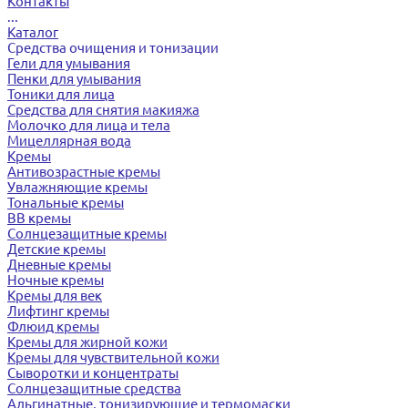
Контакты
...
Каталог
Средства очищения и тонизации
Гели для умывания
Пенки для умывания
Тоники для лица
Средства для снятия макияжа
Молочко для лица и тела
Мицеллярная вода
Кремы
Антивозрастные кремы
Увлажняющие кремы
Тональные кремы
BB кремы
Солнцезащитные кремы
Детские кремы
Дневные кремы
Ночные кремы
Кремы для век
Лифтинг кремы
Флюид кремы
Кремы для жирной кожи
Кремы для чувствительной кожи
Сыворотки и концентраты
Солнцезащитные средства
Альгинатные, тонизирующие и термомаски