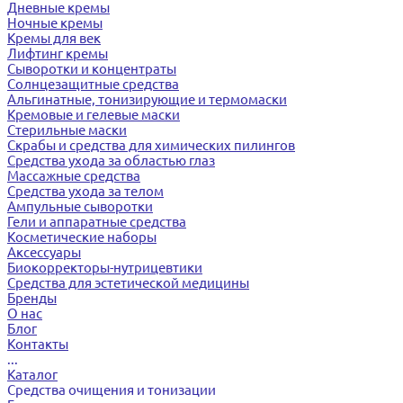
Дневные кремы
Ночные кремы
Кремы для век
Лифтинг кремы
Сыворотки и концентраты
Солнцезащитные средства
Альгинатные, тонизирующие и термомаски
Кремовые и гелевые маски
Стерильные маски
Скрабы и средства для химических пилингов
Средства ухода за областью глаз
Массажные средства
Средства ухода за телом
Ампульные сыворотки
Гели и аппаратные средства
Косметические наборы
Аксессуары
Биокорректоры-нутрицевтики
Средства для эстетической медицины
Бренды
О нас
Блог
Контакты
...
Каталог
Средства очищения и тонизации