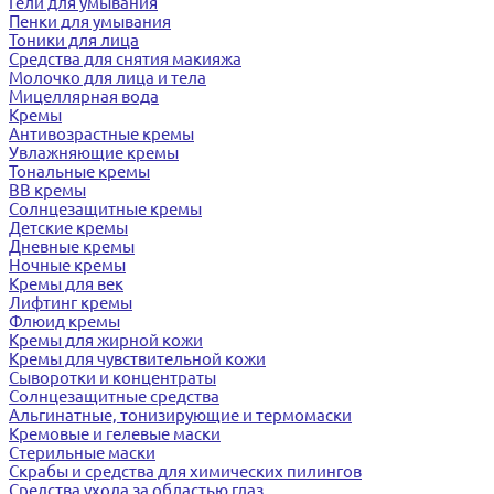
Гели для умывания
Пенки для умывания
Тоники для лица
Средства для снятия макияжа
Молочко для лица и тела
Мицеллярная вода
Кремы
Антивозрастные кремы
Увлажняющие кремы
Тональные кремы
BB кремы
Солнцезащитные кремы
Детские кремы
Дневные кремы
Ночные кремы
Кремы для век
Лифтинг кремы
Флюид кремы
Кремы для жирной кожи
Кремы для чувствительной кожи
Сыворотки и концентраты
Солнцезащитные средства
Альгинатные, тонизирующие и термомаски
Кремовые и гелевые маски
Стерильные маски
Скрабы и средства для химических пилингов
Средства ухода за областью глаз