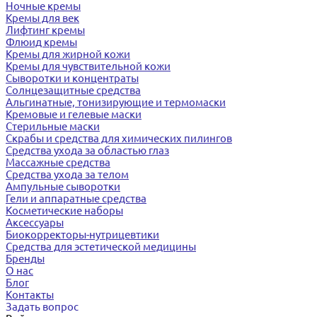
Ночные кремы
Кремы для век
Лифтинг кремы
Флюид кремы
Кремы для жирной кожи
Кремы для чувствительной кожи
Сыворотки и концентраты
Солнцезащитные средства
Альгинатные, тонизирующие и термомаски
Кремовые и гелевые маски
Стерильные маски
Скрабы и средства для химических пилингов
Средства ухода за областью глаз
Массажные средства
Средства ухода за телом
Ампульные сыворотки
Гели и аппаратные средства
Косметические наборы
Аксессуары
Биокорректоры-нутрицевтики
Средства для эстетической медицины
Бренды
О нас
Блог
Контакты
Задать вопрос