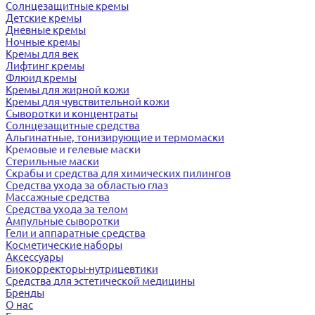
Солнцезащитные кремы
Детские кремы
Дневные кремы
Ночные кремы
Кремы для век
Лифтинг кремы
Флюид кремы
Кремы для жирной кожи
Кремы для чувствительной кожи
Сыворотки и концентраты
Солнцезащитные средства
Альгинатные, тонизирующие и термомаски
Кремовые и гелевые маски
Стерильные маски
Скрабы и средства для химических пилингов
Средства ухода за областью глаз
Массажные средства
Средства ухода за телом
Ампульные сыворотки
Гели и аппаратные средства
Косметические наборы
Аксессуары
Биокорректоры-нутрицевтики
Средства для эстетической медицины
Бренды
О нас