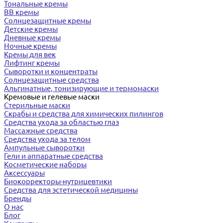
Тональные кремы
BB кремы
Солнцезащитные кремы
Детские кремы
Дневные кремы
Ночные кремы
Кремы для век
Лифтинг кремы
Сыворотки и концентраты
Солнцезащитные средства
Альгинатные, тонизирующие и термомаски
Кремовые и гелевые маски
Стерильные маски
Скрабы и средства для химических пилингов
Средства ухода за областью глаз
Массажные средства
Средства ухода за телом
Ампульные сыворотки
Гели и аппаратные средства
Косметические наборы
Аксессуары
Биокорректоры-нутрицевтики
Средства для эстетической медицины
Бренды
О нас
Блог