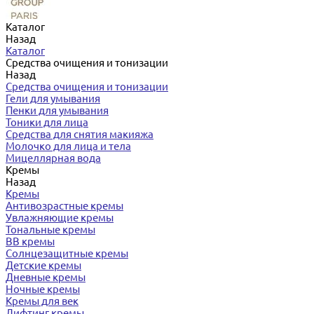
Каталог
Назад
Каталог
Средства очищения и тонизации
Назад
Средства очищения и тонизации
Гели для умывания
Пенки для умывания
Тоники для лица
Средства для снятия макияжа
Молочко для лица и тела
Мицеллярная вода
Кремы
Назад
Кремы
Антивозрастные кремы
Увлажняющие кремы
Тональные кремы
BB кремы
Солнцезащитные кремы
Детские кремы
Дневные кремы
Ночные кремы
Кремы для век
Лифтинг кремы