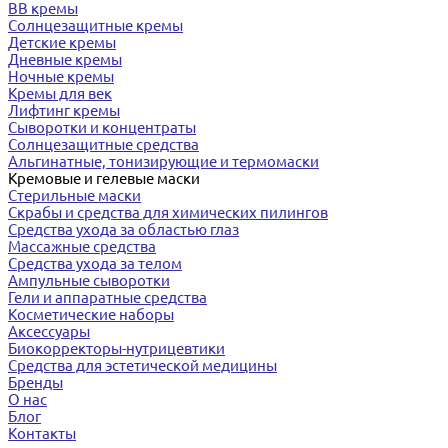
BB кремы
Солнцезащитные кремы
Детские кремы
Дневные кремы
Ночные кремы
Кремы для век
Лифтинг кремы
Сыворотки и концентраты
Солнцезащитные средства
Альгинатные, тонизирующие и термомаски
Кремовые и гелевые маски
Стерильные маски
Скрабы и средства для химических пилингов
Средства ухода за областью глаз
Массажные средства
Средства ухода за телом
Ампульные сыворотки
Гели и аппаратные средства
Косметические наборы
Аксессуары
Биокорректоры-нутрицевтики
Средства для эстетической медицины
Бренды
О нас
Блог
Контакты