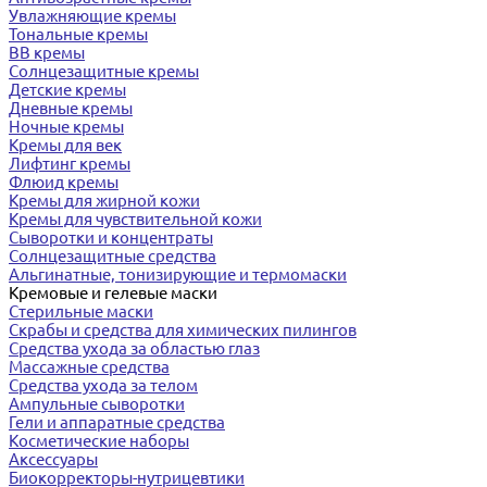
Увлажняющие кремы
Тональные кремы
BB кремы
Солнцезащитные кремы
Детские кремы
Дневные кремы
Ночные кремы
Кремы для век
Лифтинг кремы
Флюид кремы
Кремы для жирной кожи
Кремы для чувствительной кожи
Сыворотки и концентраты
Солнцезащитные средства
Альгинатные, тонизирующие и термомаски
Кремовые и гелевые маски
Стерильные маски
Скрабы и средства для химических пилингов
Средства ухода за областью глаз
Массажные средства
Средства ухода за телом
Ампульные сыворотки
Гели и аппаратные средства
Косметические наборы
Аксессуары
Биокорректоры-нутрицевтики