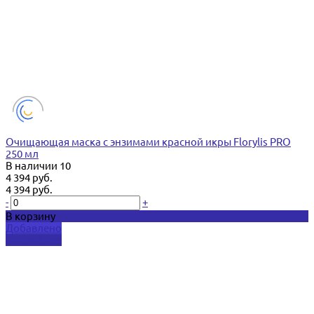
Очищающая маска с энзимами красной икры Florylis PRO
250 мл
В наличии
10
4 394 руб.
4 394 руб.
-
+
В корзину
Добавлено
Подробнее