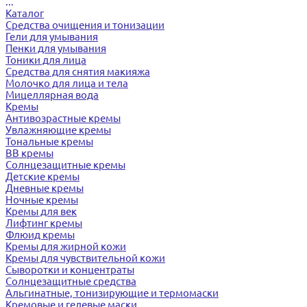
...
Каталог
Средства очищения и тонизации
Гели для умывания
Пенки для умывания
Тоники для лица
Средства для снятия макияжа
Молочко для лица и тела
Мицеллярная вода
Кремы
Антивозрастные кремы
Увлажняющие кремы
Тональные кремы
BB кремы
Солнцезащитные кремы
Детские кремы
Дневные кремы
Ночные кремы
Кремы для век
Лифтинг кремы
Флюид кремы
Кремы для жирной кожи
Кремы для чувствительной кожи
Сыворотки и концентраты
Солнцезащитные средства
Альгинатные, тонизирующие и термомаски
Кремовые и гелевые маски