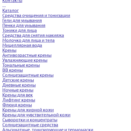
Контакты
...
Каталог
Средства очищения и тонизации
Гели для умывания
Пенки для умывания
Тоники для лица
Средства для снятия макияжа
Молочко для лица и тела
Мицеллярная вода
Кремы
Антивозрастные кремы
Увлажняющие кремы
Тональные кремы
BB кремы
Солнцезащитные кремы
Детские кремы
Дневные кремы
Ночные кремы
Кремы для век
Лифтинг кремы
Флюид кремы
Кремы для жирной кожи
Кремы для чувствительной кожи
Сыворотки и концентраты
Солнцезащитные средства
Альгинатные, тонизирующие и термомаски