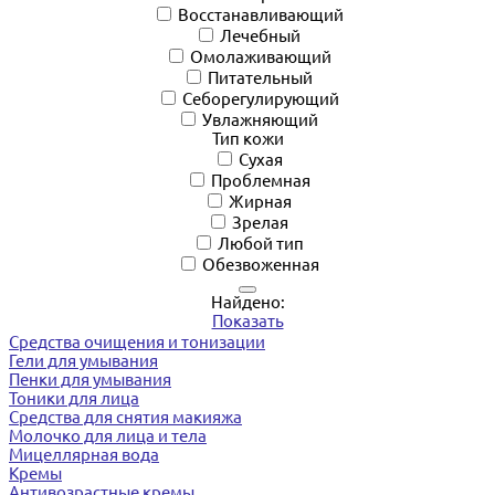
Восстанавливающий
Лечебный
Омолаживающий
Питательный
Себорегулирующий
Увлажняющий
Тип кожи
Сухая
Проблемная
Жирная
Зрелая
Любой тип
Обезвоженная
Найдено:
Показать
Средства очищения и тонизации
Гели для умывания
Пенки для умывания
Тоники для лица
Средства для снятия макияжа
Молочко для лица и тела
Мицеллярная вода
Кремы
Антивозрастные кремы