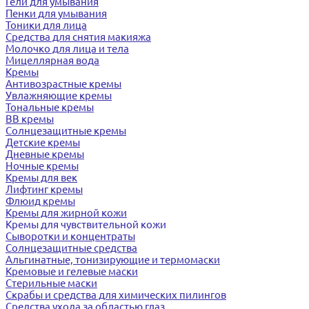
Гели для умывания
Пенки для умывания
Тоники для лица
Средства для снятия макияжа
Молочко для лица и тела
Мицеллярная вода
Кремы
Антивозрастные кремы
Увлажняющие кремы
Тональные кремы
BB кремы
Солнцезащитные кремы
Детские кремы
Дневные кремы
Ночные кремы
Кремы для век
Лифтинг кремы
Флюид кремы
Кремы для жирной кожи
Кремы для чувствительной кожи
Сыворотки и концентраты
Солнцезащитные средства
Альгинатные, тонизирующие и термомаски
Кремовые и гелевые маски
Стерильные маски
Скрабы и средства для химических пилингов
Средства ухода за областью глаз