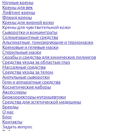
Ночные кремы
Кремы для век
Лифтинг кремы
Флюид кремы
Кремы для жирной кожи
Кремы для чувствительной кожи
Сыворотки и концентраты
Солнцезащитные средства
Альгинатные, тонизирующие и термомаски
Кремовые и гелевые маски
Стерильные маски
Скрабы и средства для химических пилингов
Средства ухода за областью глаз
Массажные средства
Средства ухода за телом
Ампульные сыворотки
Гели и аппаратные средства
Косметические наборы
Аксессуары
Биокорректоры-нутрицевтики
Средства для эстетической медицины
Бренды
О нас
Блог
Контакты
Задать вопрос