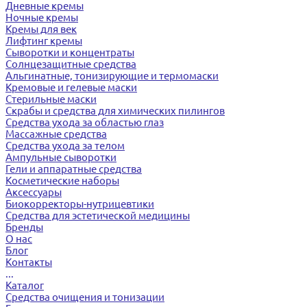
Дневные кремы
Ночные кремы
Кремы для век
Лифтинг кремы
Сыворотки и концентраты
Солнцезащитные средства
Альгинатные, тонизирующие и термомаски
Кремовые и гелевые маски
Стерильные маски
Скрабы и средства для химических пилингов
Средства ухода за областью глаз
Массажные средства
Средства ухода за телом
Ампульные сыворотки
Гели и аппаратные средства
Косметические наборы
Аксессуары
Биокорректоры-нутрицевтики
Средства для эстетической медицины
Бренды
О нас
Блог
Контакты
...
Каталог
Средства очищения и тонизации